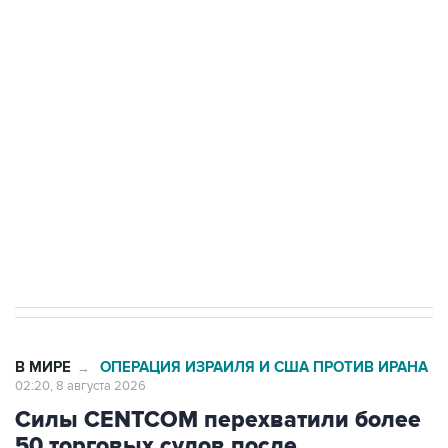
Беспилотные технологии и ИИ на службе у
электросетевых объектов и агрокомплексов
Социальная реклама, АНО «Национальные приоритеты».
ИНН 7725383515 Erid: F7NfYUJCUneVdwcydK6A
Кабмин РФ разрешил до 1 июля 2027 года
импорт, выпуск и обращение бензина Евро 2,
Евро 3, Евро 4
В МИРЕ
ОПЕРАЦИЯ ИЗРАИЛЯ И США ПРОТИВ ИРАНА
→
02:20, 8 августа 2026
Силы CENTCOM перехватили более
50 торговых судов после
возобновления блокады Ирана