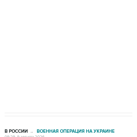
Росгвардии
Промышленное предприятие в Самарской
области подверглось атаке БПЛА
Беспилотные технологии и ИИ на службе у
электросетевых объектов и агрокомплексов
Социальная реклама, АНО «Национальные приоритеты».
ИНН 7725383515 Erid: F7NfYUJCUneVdwcydK6A
Кабмин РФ разрешил до 1 июля 2027 года
импорт, выпуск и обращение бензина Евро 2,
Евро 3, Евро 4
В РОССИИ
ВОЕННАЯ ОПЕРАЦИЯ НА УКРАИНЕ
→