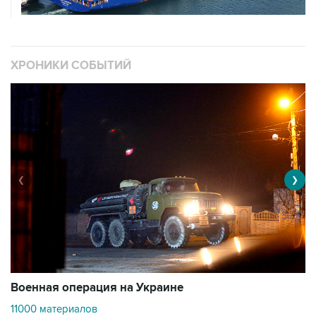
ХРОНИКИ СОБЫТИЙ
❮
❯
Военная операция на Украине
О
11000 материалов
3