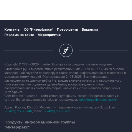
Контакты
Об "Интерфаксе"
Пресс-центр
Вакансии
Реклама на сайте
Мероприятия
Copyright © 1991—2026 Interfax. Все права защищены. Сетевое издание
"Интерфакс.ру". Свидетельство о регистрации СМИ ЭЛ № ФС 77 - 84928 выдано
Федеральной службой по надзору в сфере связи, информационных технологий и
массовых коммуникаций (Роскомнадзор) 21.03.2023. Вся информация,
размещенная на данном веб-сайте, предназначена только для персонального
пользования и не подлежит дальнейшему воспроизведению и/или
распространению в какой-либо форме, иначе как с письменного разрешения
Интерфакса.
Сайт Interfax.ru (далее – сайт) использует файлы cookie. Продолжая работу с
сайтом, Вы соглашаетесь на сбор и последующую
обработку файлов cookie
.
Адрес: Россия, 127006, Москва, 1-я Тверская-Ямская улица, дом 2, стр.1, тел.:
+7 (499) 250-98-40
, факс:
+7 (499) 250-97-27
Продукты информационной группы
"Интерфакс"
Информация о компаниях, товарах и людях
СПАРК