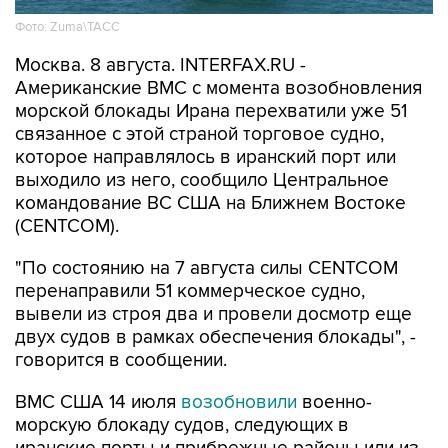
Москва. 8 августа. INTERFAX.RU -
Американские ВМС с момента возобновления
морской блокады Ирана перехватили уже 51
связанное с этой страной торговое судно,
которое направлялось в иранский порт или
выходило из него, сообщило Центральное
командование ВС США на Ближнем Востоке
(CENTCOM).
"По состоянию на 7 августа силы CENTCOM
перенаправили 51 коммерческое судно,
вывели из строя два и провели досмотр еще
двух судов в рамках обеспечения блокады", -
говорится в сообщении.
ВМС США 14 июля
возобновили
военно-
морскую блокаду судов, следующих в
иранские порты и прибрежные районы или из
них. Прежний режим действовал с 13 апреля по