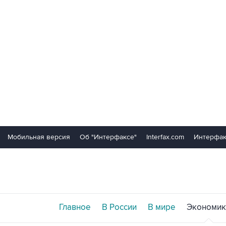
Мобильная версия
Об "Интерфаксе"
Interfax.com
Интерфак
Главное
В России
В мире
Экономик