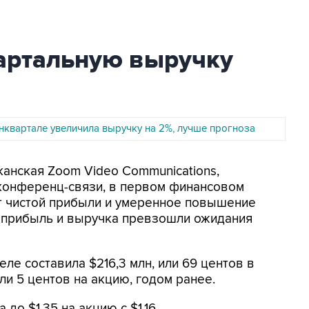
артальную выручку
инквартале увеличила выручку на 2%, лучше прогноза
канская Zoom Video Communications,
конференц-связи, в первом финансовом
т чистой прибыли и умеренное повышение
 прибыль и выручка превзошли ожидания
ле составила $216,3 млн, или 69 центов в
или 5 центов на акцию, годом ранее.
о $1,35 на акцию с $1,16.