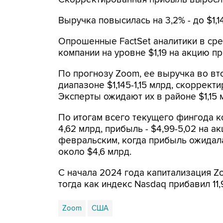
Выручка повысилась на 3,2% - до $1,1
Опрошенные FactSet аналитики в ср
компании на уровне $1,19 на акцию пр
По прогнозу Zoom, ее выручка во вт
диапазоне $1,145-1,15 млрд, скорректи
Эксперты ожидают их в районе $1,15 
По итогам всего текущего фингода ко
4,62 млрд, прибыль - $4,99-5,02 на 
февральским, когда прибыль ожидалас
около $4,6 млрд.
С начала 2024 года капитализация Zoo
тогда как индекс Nasdaq прибавил 11,
Zoom
США