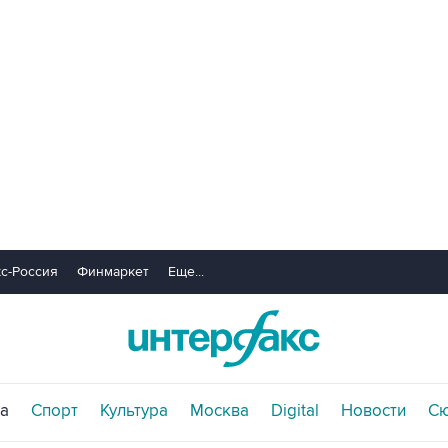
с-Россия
Финмаркет
Еще...
а
Спорт
Культура
Москва
Digital
Новости
С