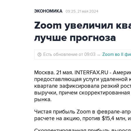
ЭКОНОМИКА
09:25, 21 мая 2024
Zoom увеличил кв
лучше прогноза
Есть обновление от 09:03
→
Zoom во II ф
Москва. 21 мая. INTERFAX.RU - Амери
предоставляющая услуги удаленной 
квартале зафиксировала резкий рос
выручки, причем скорректированная
рынка.
Чистая прибыль Zoom в феврале-апре
расчете на акцию, против $15,4 млн, 
Скорректированная прибыль выросла д