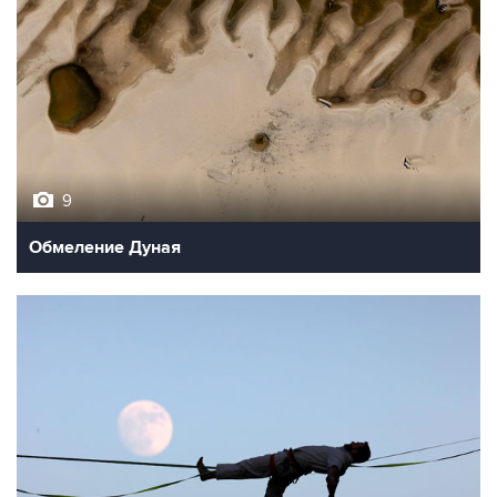
9
Обмеление Дуная