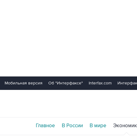
Мобильная версия
Об "Интерфаксе"
Interfax.com
Интерфак
Главное
В России
В мире
Экономик