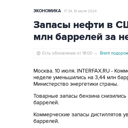
ЭКОНОМИКА
17:34, 10 июля 2024
Запасы нефти в СШ
млн баррелей за 
Есть обновление от 18:00
→
Brent подоро
Москва. 10 июля. INTERFAX.RU - Ко
неделе уменьшились на 3,44 млн барр
Министерство энергетики страны.
Товарные запасы бензина снизились н
баррелей.
Коммерческие запасы дистиллятов уве
баррелей.