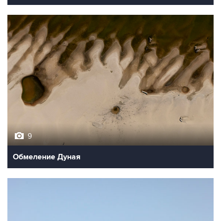
9
Обмеление Дуная