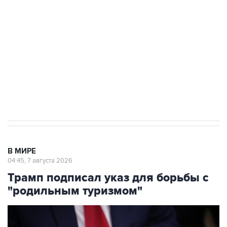
Как российские медицинские технологии
выходят на мировые рынки
Социальная реклама, АНО «Национальные приоритеты».
ИНН 7725383515 Erid: F7NfYUJCUneVdTRF8PRs
Аксенов сообщил о четвертом погибшем в
результате атаки ВСУ на Крым
В МИРЕ
04:45, 7 августа 2026
Трамп подписал указ для борьбы с
"родильным туризмом"