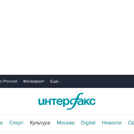
с-Россия
Финмаркет
Еще...
а
Спорт
Культура
Москва
Digital
Новости
С