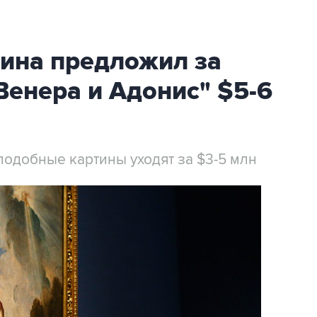
ина предложил за
Венера и Адонис" $5-6
 подобные картины уходят за $3-5 млн