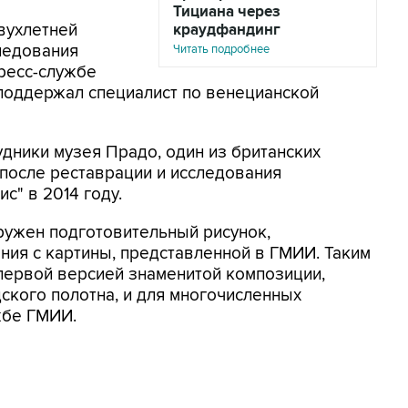
Тициана через
вухлетней
краудфандинг
ледования
Читать подробнее
пресс-службе
оддержал специалист по венецианской
дники музея Прадо, один из британских
 после реставрации и исследования
с" в 2014 году.
ружен подготовительный рисунок,
ия с картины, представленной в ГМИИ. Таким
 первой версией знаменитой композиции,
кого полотна, и для многочисленных
жбе ГМИИ.