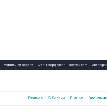
Мобильная версия
Об "Интерфаксе"
Interfax.com
Интерфак
Главное
В России
В мире
Экономик