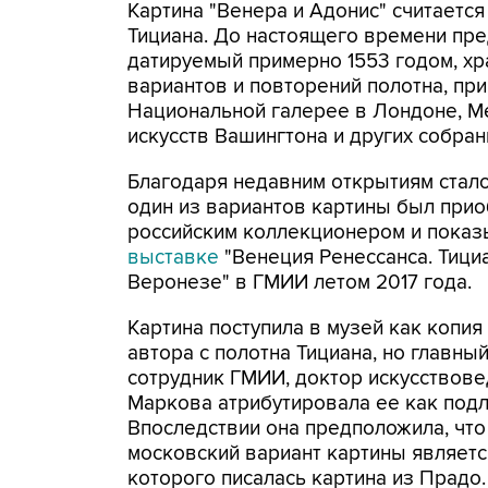
Картина "Венера и Адонис" считаетс
Тициана. До настоящего времени пред
датируемый примерно 1553 годом, хр
вариантов и повторений полотна, пр
Национальной галерее в Лондоне, М
искусств Вашингтона и других собран
Благодаря недавним открытиям стало
один из вариантов картины был при
российским коллекционером и показ
выставке
"Венеция Ренессанса. Тициа
Веронезе" в ГМИИ летом 2017 года.
Картина поступила в музей как копия
автора с полотна Тициана, но главны
сотрудник ГМИИ, доктор искусствов
Маркова атрибутировала ее как подл
Впоследствии она предположила, что
московский вариант картины являетс
которого писалась картина из Прадо.