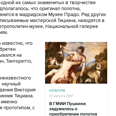
я одной из самых знаменитых в творчестве
полагалось, что оригинал полотна,
анится в мадридском Музее Прадо. Ряд других
иписываемые мастерской Тициана, находятся в
етрополитен-музее, Национальной галерее
иях.
 известно, что
обретен
ывался на
н, Тинторетто,
 неизвестного
й научный
едения Виктория
КУЛЬТУРА
инник Тициана.
07 августа 2017
 именно
В ГМИИ Пушкина
я прототипом, с
задумались о
приобретении полотна