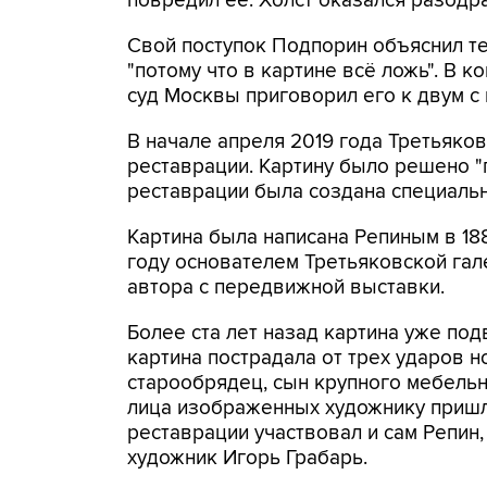
повредил ее. Холст оказался разодра
Свой поступок Подпорин объяснил те
"потому что в картине всё ложь". В 
суд Москвы приговорил его к двум с
В начале апреля 2019 года Третьяков
реставрации. Картину было решено "п
реставрации была создана специальн
Картина была написана Репиным в 18
году основателем Третьяковской га
автора с передвижной выставки.
Более ста лет назад картина уже под
картина пострадала от трех ударов н
старообрядец, сын крупного мебель
лица изображенных художнику пришл
реставрации участвовал и сам Репин,
художник Игорь Грабарь.