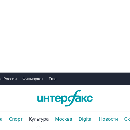
с-Россия
Финмаркет
Еще...
а
Спорт
Культура
Москва
Digital
Новости
С