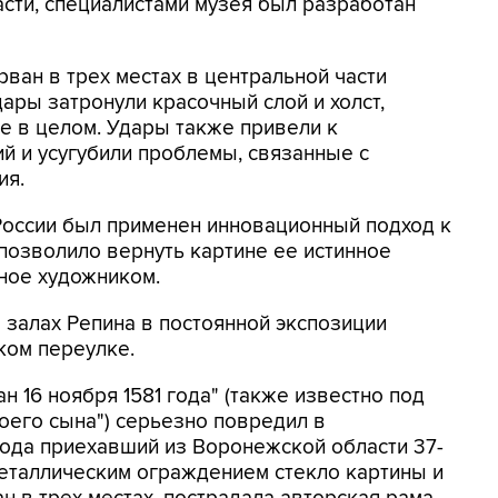
асти, специалистами музея был разработан
рван в трех местах в центральной части
ары затронули красочный слой и холст,
е в целом. Удары также привели к
 и усугубили проблемы, связанные с
ия.
России был применен инновационный подход к
позволило вернуть картине ее истинное
ное художником.
 залах Репина в постоянной экспозиции
ком переулке.
н 16 ноября 1581 года" (также известно под
оего сына") серьезно повредил в
года приехавший из Воронежской области 37-
еталлическим ограждением стекло картины и