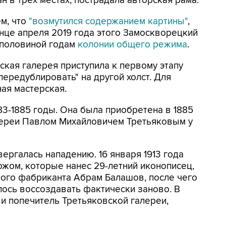
н в трех местах, пострадала авторская рама.
м, что
"возмутился содержанием картины"
,
конце апреля 2019 года этого Замоскворецкий
 половиной годам
колонии общего режима
.
ская галерея приступила к первому этапу
ередублировать" на другой холст. Для
ая мастерская.
83-1885 годы. Она была приобретена в 1885
лереи Павлом Михайловичем Третьяковым у
вергалась нападению. 16 января 1913 года
ожом, которые нанес 29-летний иконописец,
ного фабриканта Абрам Балашов, после чего
ось воссоздавать фактически заново. В
 и попечитель Третьяковской галереи,