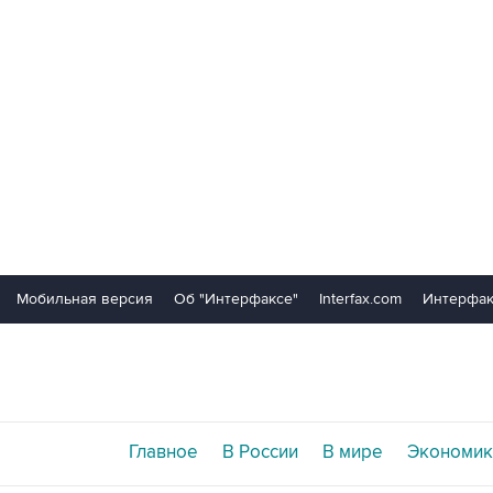
Мобильная версия
Об "Интерфаксе"
Interfax.com
Интерфак
Главное
В России
В мире
Экономик