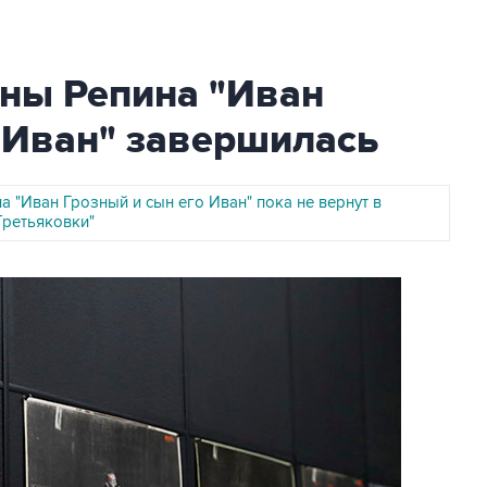
ины Репина "Иван
 Иван" завершилась
а "Иван Грозный и сын его Иван" пока не вернут в
Третьяковки"