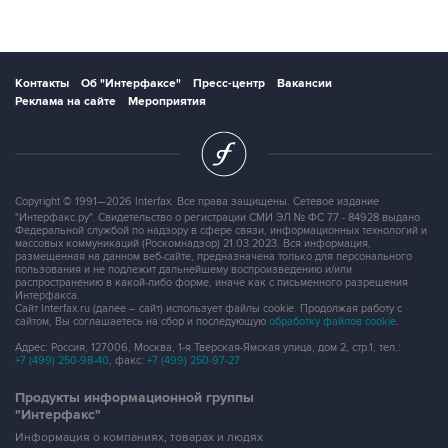
Контакты
Об "Интерфаксе"
Пресс-центр
Вакансии
Реклама на сайте
Мероприятия
Copyright © 1991—2026 Interfax. Все права защищены. Сетевое издание
"Интерфакс.ру". Свидетельство о регистрации СМИ ЭЛ № ФС 77 - 84928 выдано
Федеральной службой по надзору в сфере связи, информационных технологий и
массовых коммуникаций (Роскомнадзор) 21.03.2023. Вся информация,
размещенная на данном веб-сайте, предназначена только для персонального
пользования и не подлежит дальнейшему воспроизведению и/или
распространению в какой-либо форме, иначе как с письменного разрешения
Интерфакса.
Сайт Interfax.ru (далее – сайт) использует файлы cookie. Продолжая работу с
сайтом, Вы соглашаетесь на сбор и последующую
обработку файлов cookie
.
Адрес: Россия, 127006, Москва, 1-я Тверская-Ямская улица, дом 2, стр.1, тел.:
+7 (499) 250-98-40
, факс:
+7 (499) 250-97-27
Продукты информационной группы
"Интерфакс"
Информация о компаниях, товарах и людях