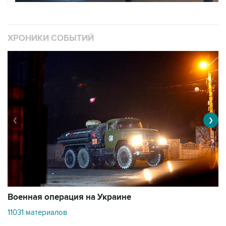
ХРОНИКИ СОБЫТИЙ
❮
❯
Военная операция на Украине
О
11031 материалов
3