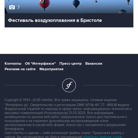
7
Фестиваль воздухоплавания в Бристоле
Контакты
Об "Интерфаксе"
Пресс-центр
Вакансии
Реклама на сайте
Мероприятия
Copyright © 1991—2026 Interfax. Все права защищены. Сетевое издание
"Интерфакс.ру". Свидетельство о регистрации СМИ ЭЛ № ФС 77 - 84928 выдано
Федеральной службой по надзору в сфере связи, информационных технологий и
массовых коммуникаций (Роскомнадзор) 21.03.2023. Вся информация,
размещенная на данном веб-сайте, предназначена только для персонального
пользования и не подлежит дальнейшему воспроизведению и/или
распространению в какой-либо форме, иначе как с письменного разрешения
Интерфакса.
Сайт Interfax.ru (далее – сайт) использует файлы cookie. Продолжая работу с
сайтом, Вы соглашаетесь на сбор и последующую
обработку файлов cookie
.