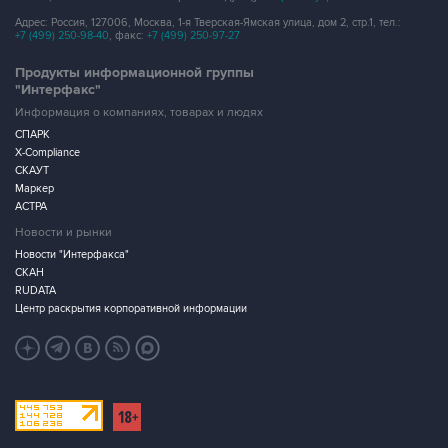
Адрес: Россия, 127006, Москва, 1-я Тверская-Ямская улица, дом 2, стр.1, тел.:
+7 (499) 250-98-40
, факс:
+7 (499) 250-97-27
Продукты информационной группы
"Интерфакс"
Информация о компаниях, товарах и людях
СПАРК
X-Compliance
СКАУТ
Маркер
АСТРА
Новости и рынки
Новости "Интерфакса"
СКАН
RUDATA
Центр раскрытия корпоративной информации