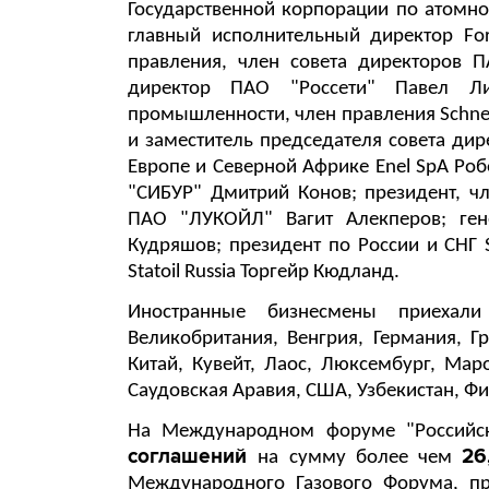
Государственной корпорации по атомно
главный исполнительный директор For
правления, член совета директоров 
директор ПАО "Россети" Павел Ли
промышленности, член правления Schneid
и заместитель председателя совета ди
Европе и Северной Африке Enel SpA Р
"СИБУР" Дмитрий Конов; президент, ч
ПАО "ЛУКОЙЛ" Вагит Алекперов; ген
Кудряшов; президент по России и СНГ S
Statoil Russia Торгейр Кюдланд.
Иностранные бизнесмены приеха
Великобритания, Венгрия, Германия, Гр
Китай, Кувейт, Лаос, Люксембург, Мар
Саудовская Аравия, США, Узбекистан, Ф
На Международном форуме "Российск
соглашений
26
на сумму более чем
Международного Газового Форума, пр