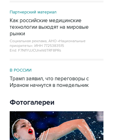
Партнерский материал
Как российские медицинские
технологии выходят на мировые
рынки
Социальная реклама, АНО «Национальные
приоритеты».
ИНН 7725383515
Erid: F7NfYUJCUneVdTRF8PRs
В РОССИИ
Трамп заявил, что переговоры с
Ираном начнутся в понедельник
Фотогалереи