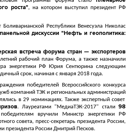
пленарное
деловой программы форума стало
го роста"
, на котором выступил президент РФ
т Боливарианской Республики Венесуэла Николас
панельной дискуссии "Нефть и геополитика:
ерская встреча форума стран — экспортеров
илетний рабочий план Форума, а также назначили
стра энергетики РФ Юрия Сентюрина следующим
дичный срок, начиная с января 2018 года.
раждения победителей Всероссийского конкурса
лужб компаний ТЭК и региональных администраций
ялись в 29 номинациях. Также экспертный совет
призов
98
. Лауреатами "МедиаТЭК-2017" стали
 победителям вручили Министр энергетики РФ
тного совета, пресс-секретарь президента России,
ии президента России Дмитрий Песков.