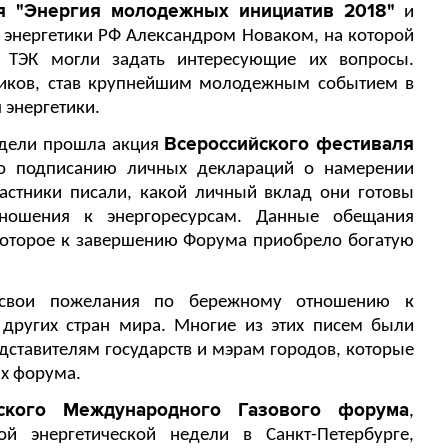
ия "Энергия молодежных инициатив 2018"
и
энергетики РФ Александром Новаком, на которой
 ТЭК могли задать интересующие их вопросы.
иков, став крупнейшим молодежным событием в
 энергетики.
Всероссийского фестиваля
едели прошла акция
о подписанию личных деклараций о намерении
частники писали, какой личный вклад они готовы
ношения к энергоресурсам. Данные обещания
которое к завершению Форума приобрело богатую
 свои пожелания по бережному отношению к
 других стран мира. Многие из этих писем были
ставителям государств и мэрам городов, которые
ях форума.
гского Международного Газового форума
,
й энергетической недели в Санкт-Петербурге,