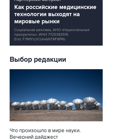
Как российские медицинские
технологии выходят на
мировые рынки
Социальная реклама, АНО «Национальные
приоритеты».
ИНН 7725383515
Erid: F7NfYUJCUneVdTRF8PRs
Выбор редакции
Что произошло в мире науки.
Вечерний дайджест