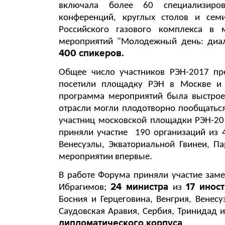
включала более 60 специализиро
конференций, круглых столов и сем
Российского газового комплекса в 
мероприятий "Молодежный день: диал
400 спикеров.
Общее число участников РЭН-2017 п
посетили площадку РЭН в Москве и
программа мероприятий была выстроен
отрасли могли плодотворно пообщаться
участниц московской площадки РЭН-20
приняли участие
190 организаций из 
Венесуэлы, Экваториальной Гвинеи, Па
мероприятии впервые.
В работе Форума приняли участие зам
24 министра
17 инос
Ибрагимов;
из
Босния и Герцеговина, Венгрия, Венесуэ
Саудовская Аравия, Сербия, Тринидад и
дипломатического корпуса
.