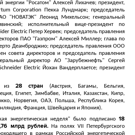
й энергии "Росатом" Алексей Лихачев; президент,
tum Corporation Пекка Лундмарк; председатель
ПАО "НОВАТЭК" Леонид Михельсон; генеральный
винский; исполнительный вице-президент по
er Electric Петер Хервек; председатель правления
ректоров ПАО "Газпром" Алексей Миллер; глава по
оберто Деамброджио; председатель правления ООО
лен совета директоров и председатель правления
еральный директор АО "Зарубежнефть" Сергей
chneider Electric Йохан Вандерплаетсе; президент
28 стран
ли из
(Австрия, Багамы, Бельгия,
еция, Египет, Зимбабве, Италия, Казахстан, Кипр,
окко, Норвегия, ОАЭ, Польша, Республика Корея,
инляндия, Франция, Швейцария и Япония).
18
ая энергетическая неделя" было подписано
,76 млрд рублей.
На полях VII Петербургского
оходящего в рамках Российской энергетической