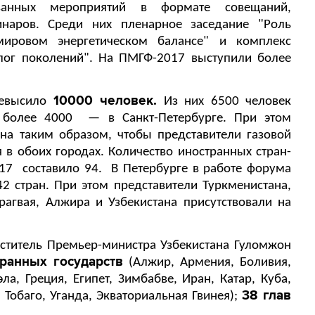
ванных мероприятий в формате совещаний,
инаров. Среди них пленарное заседание "Роль
мировом энергетическом балансе" и комплекс
ог поколений". На ПМГФ-2017 выступили более
10000 человек.
ревысило
Из них 6500 человек
 более 4000
— в Санкт-Петербурге. При этом
а таким образом, чтобы представители газовой
 в обоих городах. Количество иностранных стран-
17
составило 94.
В Петербурге в работе форума
42 стран. При этом представители Туркменистана,
рагвая, Алжира и Узбекистана присутствовали на
еститель Премьер-министра Узбекистана Гуломжон
транных государств
(Алжир, Армения, Боливия,
ла, Греция, Египет, Зимбабве, Иран, Катар, Куба,
38 глав
 Тобаго, Уганда, Экваториальная Гвинея);