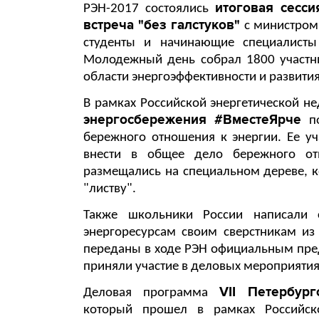
итоговая сесс
РЭН-2017 состоялись
встреча "без галстуков"
с министром 
студенты и начинающие специалисты
Молодежный день собрал 1800 участн
области энергоэффективности и развития
В рамках Российской энергетической н
энергосбережения #ВместеЯрче
п
бережного отношения к энергии. Ее у
внести в общее дело бережного от
размещались на специальном дереве, 
"листву".
Также школьники России написали
энергоресурсам своим сверстникам из
переданы в ходе РЭН официальным пред
приняли участие в деловых мероприяти
VII Петербур
Деловая программа
который прошел в рамках Российско