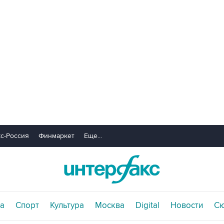
с-Россия
Финмаркет
Еще...
а
Спорт
Культура
Москва
Digital
Новости
С