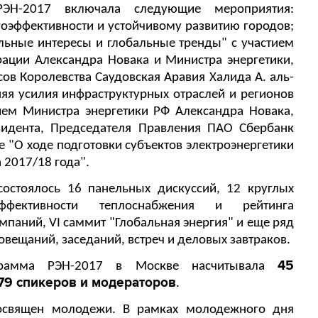
ЭН-2017 включала следующие мероприятия:
оэффективности и устойчивому развитию городов;
альные интересы и глобальные тренды" с участием
рации Александра Новака и Министра энергетики,
в Королевства Саудовская Аравия Халида А. аль-
яя усилия инфраструктурных отраслей и регионов
тием Министра энергетики РФ Александра Новака,
идента, Председателя Правления ПАО Сбербанк
е "О ходе подготовки субъектов электроэнергетики
 2017/18 года".
остоялось 16 панельных дискуссий, 12 круглых
ффективности теплоснабжения и рейтинга
мпаний, VI саммит "Глобальная энергия" и еще ряд
вещаний, заседаний, встреч и деловых завтраков.
45
грамма РЭН-2017 в Москве насчитывала
79 спикеров и модераторов
.
освящен молодежи. В рамках молодежного дня