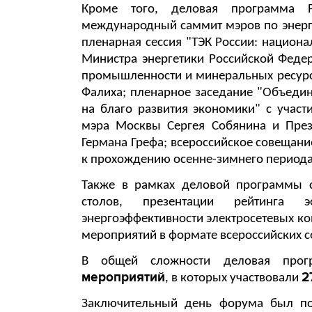
Кроме того, деловая программа Р
международный саммит мэров по энерг
пленарная сессия "ТЭК России: национ
Министра энергетики Российской Феде
промышленности и минеральных ресурсо
Фалиха; пленарное заседание "Объедин
на благо развития экономики" с учас
мэра Москвы Сергея Собянина и През
Германа Грефа; всероссийское совещани
к прохождению осенне-зимнего периода
Также в рамках деловой программы с
столов, презентации рейтинга э
энергоэффективности электросетевых ко
мероприятий в формате всероссийских со
В общей сложности деловая про
мероприятий
2
, в которых участвовали
Заключительный день форума был п