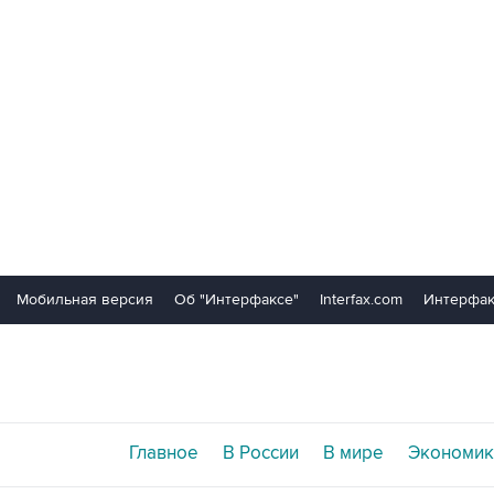
Мобильная версия
Об "Интерфаксе"
Interfax.com
Интерфак
Главное
В России
В мире
Экономик