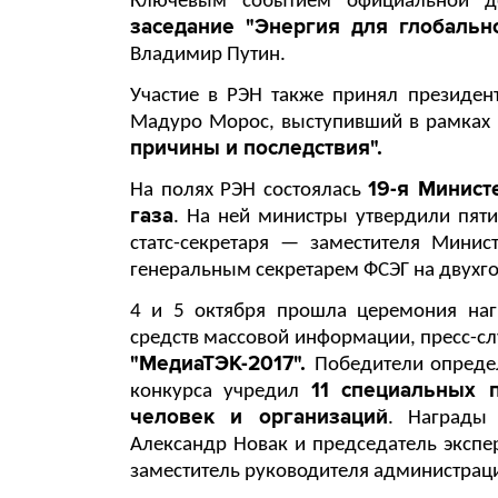
Ключевым событием официальной 
заседание "Энергия для глобально
Владимир Путин.
Участие в РЭН также принял президен
Мадуро Морос, выступивший в рамках
причины и последствия".
19-я Минист
На полях РЭН состоялась
газа
. На ней министры утвердили пят
статс-секретаря — заместителя Мини
генеральным секретарем ФСЭГ на двухго
4 и 5 октября прошла церемония наг
средств массовой информации, пресс-с
"МедиаТЭК-2017".
Победители определ
11 специальных 
конкурса учредил
человек и организаций
. Награды
Александр Новак и председатель экспер
заместитель руководителя администрац