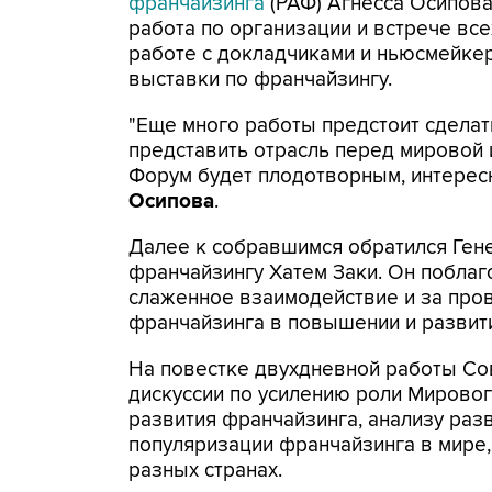
франчайзинга
(РАФ) Агнесса Осипова
работа по организации и встрече вс
работе с докладчиками и ньюсмейке
выставки по франчайзингу.
"Еще много работы предстоит сдела
представить отрасль перед мировой 
Форум будет плодотворным, интере
Осипова
.
Далее к собравшимся обратился Ген
франчайзингу Хатем Заки. Он поблаг
слаженное взаимодействие и за про
франчайзинга в повышении и развит
На повестке двухдневной работы Сов
дискуссии по усилению роли Мирово
развития франчайзинга, анализу раз
популяризации франчайзинга в мире
разных странах.