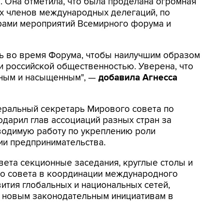
. Она отметила, что была проделана огромная
ех членов международных делегаций, по
рами мероприятий Всемирного форума и
ть во время Форума, чтобы наилучшим образом
и российской общественностью. Уверена, что
сным и насыщенным", —
добавила Агнесса
еральный секретарь Мирового совета по
одарил глав ассоциаций разных стран за
водимую работу по укреплению роли
ии предпринимательства.
ета секционные заседания, круглые столы и
го совета в координации международного
вития глобальных и национальных сетей,
, новым законодательным инициативам в