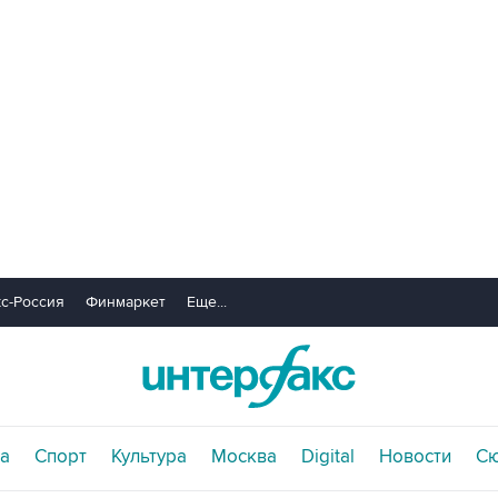
с-Россия
Финмаркет
Еще...
а
Спорт
Культура
Москва
Digital
Новости
С