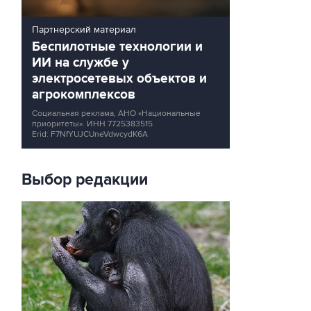
Партнерский материал
Беспилотные технологии и
ИИ на службе у
электросетевых объектов и
агрокомплексов
Социальная реклама, АНО «Национальные
приоритеты».
ИНН 7725383515
Erid: F7NfYUJCUneVdwcydK6A
Выбор редакции