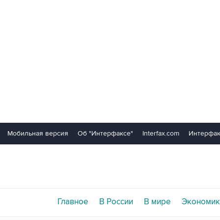
Мобильная версия
Об "Интерфаксе"
Interfax.com
Интерфак
Главное
В России
В мире
Экономик