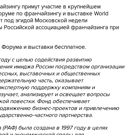
айзингу примут участие в крупнейшем
руме по франчайзингу и выставке World
ят под эгидой Московской недели
ы Российской ассоциацией франчайзинга при
й Форума и выставки бесплатное.
году с целью содействия развитию
ления имиджа России посредством организации
ссных, выставочных и общественных
держательную часть, оказывает
экспертную поддержку компаниям и
изучает, анализирует и освещает вопросы
кой повестки. Фонд обеспечивает
родвижению бизнес-проектов и привлечению
сударственно-частного партнерства.
 (РАФ)
была создана в 1997 году в целях
ой и экономической среды для