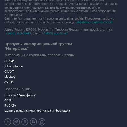
массовых коммуникаций (Роскомнадзор) 21.03.2023. Вся информация,
размещенная на данном веб-сайте, предназначена только для персонального
пользования и не подлежит дальнейшему воспроизведению и/или
распространению в какой-либо форме, иначе как с письменного разрешения
Интерфакса.
Сайт Interfax.ru (далее – сайт) использует файлы cookie. Продолжая работу с
сайтом, Вы соглашаетесь на сбор и последующую
обработку файлов cookie
.
Адрес: Россия, 127006, Москва, 1-я Тверская-Ямская улица, дом 2, стр.1, тел.:
+7 (499) 250-98-40
, факс:
+7 (499) 250-97-27
Продукты информационной группы
"Интерфакс"
Информация о компаниях, товарах и людях
СПАРК
X-Compliance
СКАУТ
Маркер
АСТРА
Новости и рынки
Новости "Интерфакса"
СКАН
RUDATA
Центр раскрытия корпоративной информации