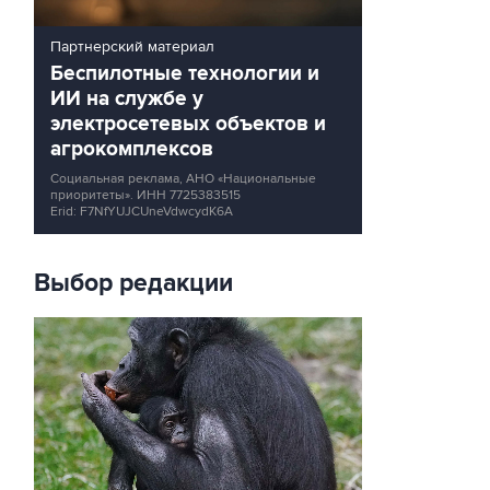
Партнерский материал
Беспилотные технологии и
ИИ на службе у
электросетевых объектов и
агрокомплексов
Социальная реклама, АНО «Национальные
приоритеты».
ИНН 7725383515
Erid: F7NfYUJCUneVdwcydK6A
Выбор редакции