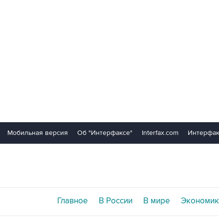
Мобильная версия
Об "Интерфаксе"
Interfax.com
Интерфак
Главное
В России
В мире
Экономик