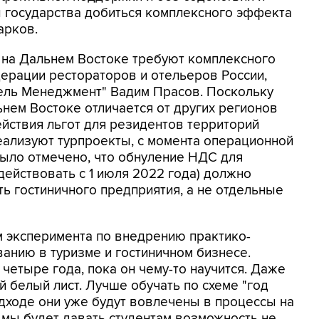
ы государства добиться комплексного эффекта
арков.
а на Дальнем Востоке требуют комплексного
ерации рестораторов и отельеров России,
ель Менеджмент" Вадим Прасов. Поскольку
ьнем Востоке отличается от других регионов
ействия льгот для резидентов территорий
ализуют турпроекты, с момента операционной
е было отмечено, что обнуление НДС для
действовать с 1 июля 2022 года) должно
ть гостиничного предприятия, а не отдельные
м эксперимента по внедрению практико-
анию в туризме и гостиничном бизнесе.
четыре года, пока он чему-то научится. Даже
й белый лист. Лучше обучать по схеме "год
одходе они уже будут вовлечены в процессы на
мы будет давать студентам возможность не