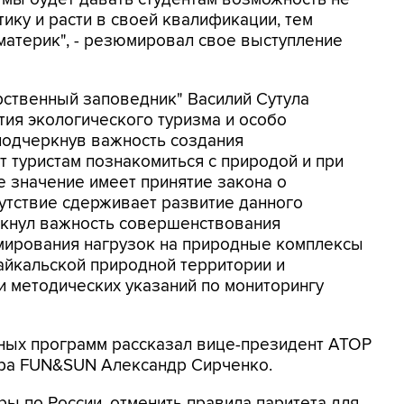
тику и расти в своей квалификации, тем
 материк", - резюмировал свое выступление
рственный заповедник" Василий Сутула
тия экологического туризма и особо
подчеркнув важность создания
т туристам познакомиться с природой и при
е значение имеет принятие закона о
сутствие сдерживает развитие данного
ркнул важность совершенствования
мирования нагрузок на природные комплексы
айкальской природной территории и
 методических указаний по мониторингу
ных программ рассказал вице-президент АТОР
ора FUN&SUN Александр Сирченко.
ры по России, отменить правила паритета для