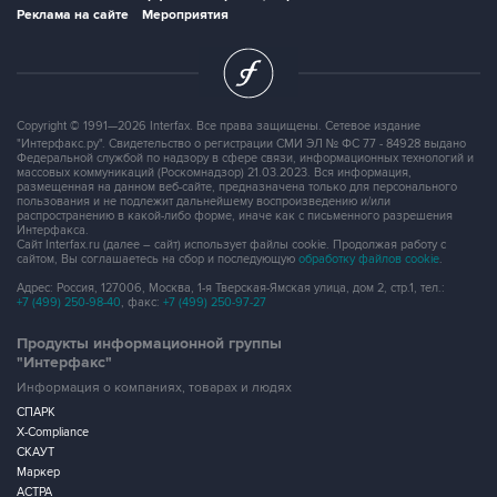
Реклама на сайте
Мероприятия
Copyright © 1991—2026 Interfax. Все права защищены. Сетевое издание
"Интерфакс.ру". Свидетельство о регистрации СМИ ЭЛ № ФС 77 - 84928 выдано
Федеральной службой по надзору в сфере связи, информационных технологий и
массовых коммуникаций (Роскомнадзор) 21.03.2023. Вся информация,
размещенная на данном веб-сайте, предназначена только для персонального
пользования и не подлежит дальнейшему воспроизведению и/или
распространению в какой-либо форме, иначе как с письменного разрешения
Интерфакса.
Сайт Interfax.ru (далее – сайт) использует файлы cookie. Продолжая работу с
сайтом, Вы соглашаетесь на сбор и последующую
обработку файлов cookie
.
Адрес: Россия, 127006, Москва, 1-я Тверская-Ямская улица, дом 2, стр.1, тел.:
+7 (499) 250-98-40
, факс:
+7 (499) 250-97-27
Продукты информационной группы
"Интерфакс"
Информация о компаниях, товарах и людях
СПАРК
X-Compliance
СКАУТ
Маркер
АСТРА