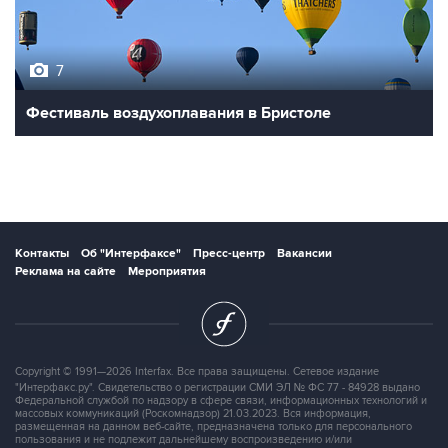
7
Фестиваль воздухоплавания в Бристоле
Контакты
Об "Интерфаксе"
Пресс-центр
Вакансии
Реклама на сайте
Мероприятия
Copyright © 1991—2026 Interfax. Все права защищены. Сетевое издание
"Интерфакс.ру". Свидетельство о регистрации СМИ ЭЛ № ФС 77 - 84928 выдано
Федеральной службой по надзору в сфере связи, информационных технологий и
массовых коммуникаций (Роскомнадзор) 21.03.2023. Вся информация,
размещенная на данном веб-сайте, предназначена только для персонального
пользования и не подлежит дальнейшему воспроизведению и/или