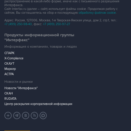
распространению в какой-либо форме, иначе как с письменного разрешения
Интерфакса.
Сайт Interfax.ru (далее – сайт) использует файлы cookie. Продолжая работу с
сайтом, Вы соглашаетесь на сбор и последующую
обработку файлов cookie
.
Адрес: Россия, 127006, Москва, 1-я Тверская-Ямская улица, дом 2, стр.1, тел.:
+7 (499) 250-98-40
, факс:
+7 (499) 250-97-27
Продукты информационной группы
"Интерфакс"
Информация о компаниях, товарах и людях
СПАРК
X-Compliance
СКАУТ
Маркер
АСТРА
Новости и рынки
Новости "Интерфакса"
СКАН
RUDATA
Центр раскрытия корпоративной информации