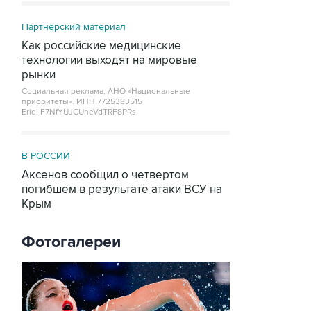
Партнерский материал
Как российские медицинские
технологии выходят на мировые
рынки
Социальная реклама, АНО «Национальные
приоритеты».
ИНН 7725383515
Erid: F7NfYUJCUneVdTRF8PRs
В РОССИИ
Аксенов сообщил о четвертом
погибшем в результате атаки ВСУ на
Крым
Фотогалереи