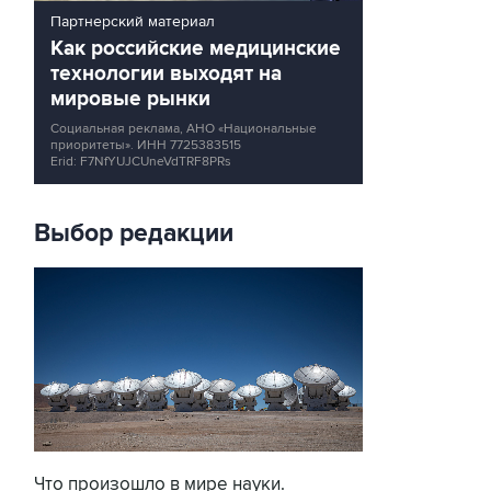
Партнерский материал
Как российские медицинские
технологии выходят на
мировые рынки
Социальная реклама, АНО «Национальные
приоритеты».
ИНН 7725383515
Erid: F7NfYUJCUneVdTRF8PRs
Выбор редакции
Что произошло в мире науки.