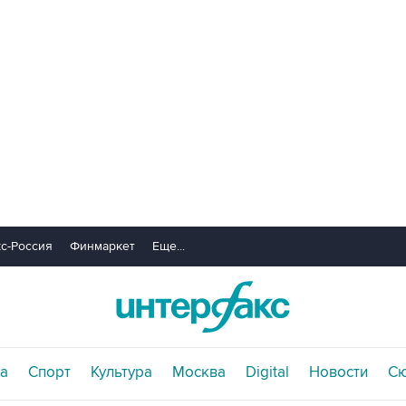
с-Россия
Финмаркет
Еще...
а
Спорт
Культура
Москва
Digital
Новости
С