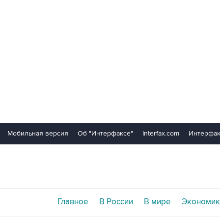
Мобильная версия
Об "Интерфаксе"
Interfax.com
Интерфак
Главное
В России
В мире
Экономик