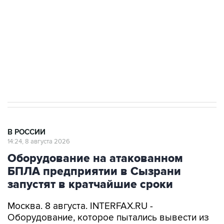
электросетевых объектов и агрокомплексов
Социальная реклама, АНО «Национальные приоритеты».
ИНН 7725383515 Erid: F7NfYUJCUneVdwcydK6A
Кабмин РФ разрешил до 1 июля 2027 года
импорт, выпуск и обращение бензина Евро 2,
Евро 3, Евро 4
В РОССИИ
14:24, 8 августа 2026
Оборудование на атакованном
БПЛА предприятии в Сызрани
запустят в кратчайшие сроки
Москва. 8 августа. INTERFAX.RU -
Оборудование, которое пытались вывести из