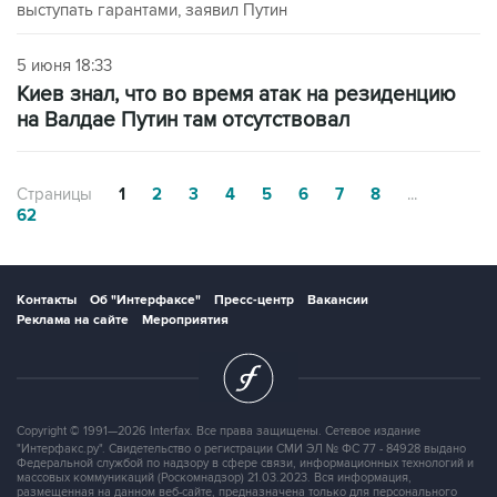
выступать гарантами, заявил Путин
5 июня 18:33
Киев знал, что во время атак на резиденцию
на Валдае Путин там отсутствовал
Страницы
1
2
3
4
5
6
7
8
...
62
Контакты
Об "Интерфаксе"
Пресс-центр
Вакансии
Реклама на сайте
Мероприятия
Copyright © 1991—2026 Interfax. Все права защищены. Сетевое издание
"Интерфакс.ру". Свидетельство о регистрации СМИ ЭЛ № ФС 77 - 84928 выдано
Федеральной службой по надзору в сфере связи, информационных технологий и
массовых коммуникаций (Роскомнадзор) 21.03.2023. Вся информация,
размещенная на данном веб-сайте, предназначена только для персонального