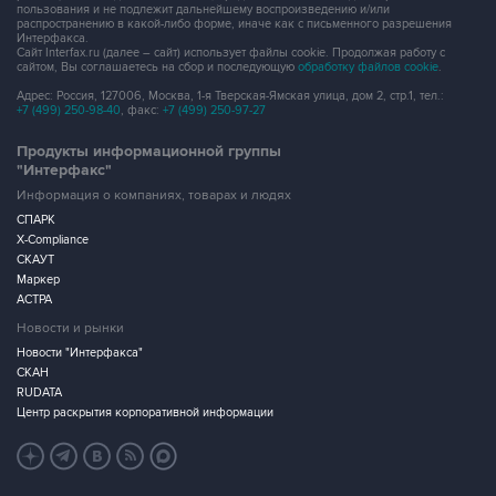
пользования и не подлежит дальнейшему воспроизведению и/или
распространению в какой-либо форме, иначе как с письменного разрешения
Интерфакса.
Сайт Interfax.ru (далее – сайт) использует файлы cookie. Продолжая работу с
сайтом, Вы соглашаетесь на сбор и последующую
обработку файлов cookie
.
Адрес: Россия, 127006, Москва, 1-я Тверская-Ямская улица, дом 2, стр.1, тел.:
+7 (499) 250-98-40
, факс:
+7 (499) 250-97-27
Продукты информационной группы
"Интерфакс"
Информация о компаниях, товарах и людях
СПАРК
X-Compliance
СКАУТ
Маркер
АСТРА
Новости и рынки
Новости "Интерфакса"
СКАН
RUDATA
Центр раскрытия корпоративной информации