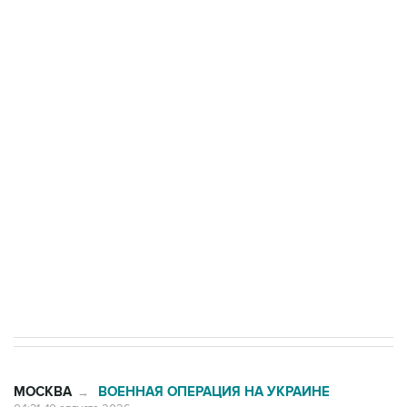
области подверглось атаке БПЛА
Число жертв атаки БПЛА на Белгород выросло
до пяти
Беспилотные технологии и ИИ на службе у
электросетевых объектов и агрокомплексов
Социальная реклама, АНО «Национальные приоритеты».
ИНН 7725383515 Erid: F7NfYUJCUneVdwcydK6A
Путин вывел "Шереметьево" из
стратегического списка с целью снять
препятствие для приватизации
МОСКВА
ВОЕННАЯ ОПЕРАЦИЯ НА УКРАИНЕ
→