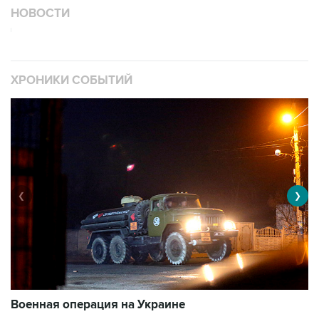
НОВОСТИ
ХРОНИКИ СОБЫТИЙ
❮
❯
Военная операция на Украине
О