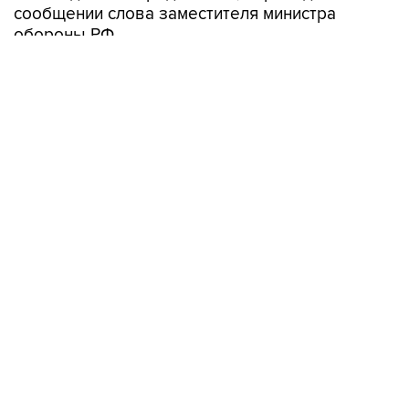
сообщении слова заместителя министра
обороны РФ.
Евкуров вручил губернатору почетную грамоту
Минобороны РФ за оказание содействия в
решении задач, возложенных на ВС РФ.
Сызрань
Самарская область
Вячеслав Федорищев
Юнус-Бек Евкуров
Минобороны РФ
Купить подписку на профессиональную ленту
Подписаться на рассылку главных новостей сайта
Получать оперативные новости в официальном
канале