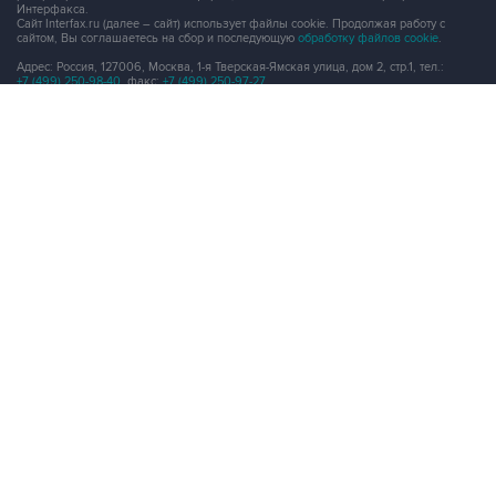
Интерфакса.
Сайт Interfax.ru (далее – сайт) использует файлы cookie. Продолжая работу с
сайтом, Вы соглашаетесь на сбор и последующую
обработку файлов cookie
.
Адрес: Россия, 127006, Москва, 1-я Тверская-Ямская улица, дом 2, стр.1, тел.:
+7 (499) 250-98-40
, факс:
+7 (499) 250-97-27
Продукты информационной группы
"Интерфакс"
Информация о компаниях, товарах и людях
СПАРК
X-Compliance
СКАУТ
Маркер
АСТРА
Новости и рынки
Новости "Интерфакса"
СКАН
RUDATA
Центр раскрытия корпоративной информации