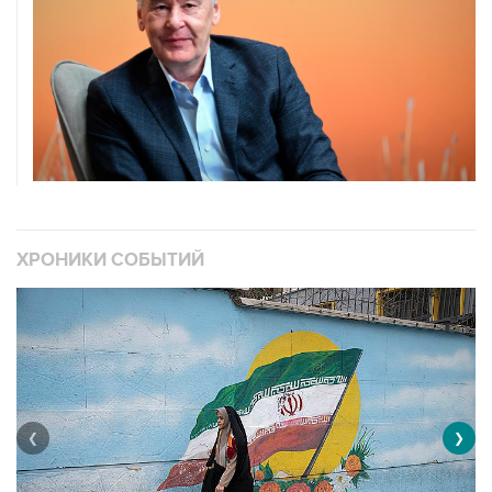
ХРОНИКИ СОБЫТИЙ
❮
❯