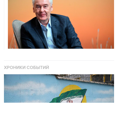
ХРОНИКИ СОБЫТИЙ
❮
❯