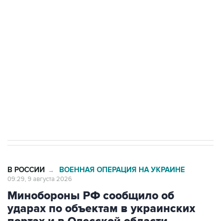
области подверглось атаке БПЛА
Беспилотные технологии и ИИ на службе у
электросетевых объектов и агрокомплексов
Социальная реклама, АНО «Национальные приоритеты».
ИНН 7725383515 Erid: F7NfYUJCUneVdwcydK6A
Кабмин РФ разрешил до 1 июля 2027 года
импорт, выпуск и обращение бензина Евро 2,
Евро 3, Евро 4
В РОССИИ
ВОЕННАЯ ОПЕРАЦИЯ НА УКРАИНЕ
→
09:29, 9 августа 2026
Минобороны РФ сообщило об
ударах по объектам в украинских