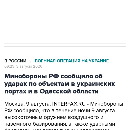
ИНН 7725383515 Erid: F7NfYUJCUneVdwcydK6A
Кабмин РФ разрешил до 1 июля 2027 года
импорт, выпуск и обращение бензина Евро 2,
Евро 3, Евро 4
В РОССИИ
ВОЕННАЯ ОПЕРАЦИЯ НА УКРАИНЕ
→
09:29, 9 августа 2026
Минобороны РФ сообщило об
ударах по объектам в украинских
портах и в Одесской области
Москва. 9 августа. INTERFAX.RU - Минобороны
РФ сообщило, что в течение ночи 9 августа
высокоточным оружием воздушного и
наземного базирования, а также ударными