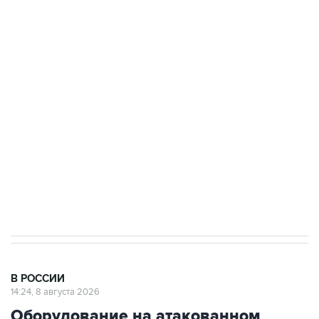
ФСБ сообщила о задержании в Приморье
подростков, готовивших теракт на объекте
Росгвардии
Беспилотные технологии и ИИ на службе у
электросетевых объектов и агрокомплексов
Социальная реклама, АНО «Национальные приоритеты».
ИНН 7725383515 Erid: F7NfYUJCUneVdwcydK6A
Кабмин РФ разрешил до 1 июля 2027 года
импорт, выпуск и обращение бензина Евро 2,
Евро 3, Евро 4
В РОССИИ
14:24, 8 августа 2026
Оборудование на атакованном