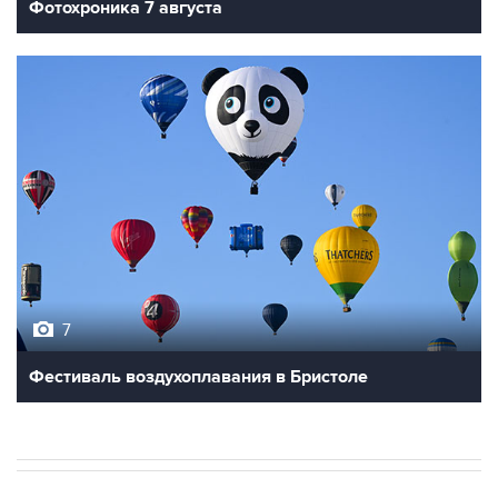
Фотохроника 7 августа
7
Фестиваль воздухоплавания в Бристоле