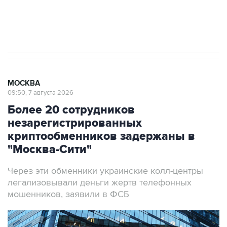
Аксенов сообщил о четвертом погибшем в
результате атаки ВСУ на Крым
МОСКВА
09:50, 7 августа 2026
Более 20 сотрудников
незарегистрированных
криптообменников задержаны в
"Москва-Сити"
Через эти обменники украинские колл-центры
легализовывали деньги жертв телефонных
мошенников, заявили в ФСБ