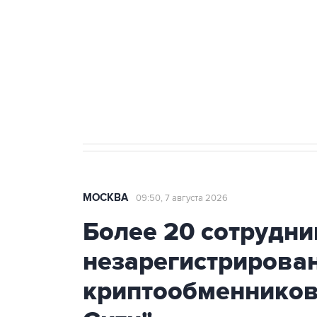
агрокомплексов
Социальная реклама, АНО «Национальные приоритеты».
И
Аксенов сообщил о четвертом п
Крым
МОСКВА
09:50, 7 августа 2026
Более 20 сотрудни
незарегистрирова
криптообменников