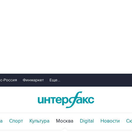
с-Россия
Финмаркет
Еще...
а
Спорт
Культура
Москва
Digital
Новости
С