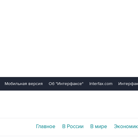
Мобильная версия
Об "Интерфаксе"
Interfax.com
Интерфак
Главное
В России
В мире
Экономик