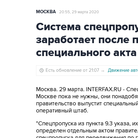
МОСКВА
20:55, 29 марта 2020
Система спецпроп
заработает после 
специального акта
Есть обновление от 21:07
→
Движение авт
Москва. 29 марта. INTERFAX.RU - Сп
Москве пока не нужны, они понадобят
правительство выпустит специальный
оперативный штаб.
"Спецпропуска из пункта 9.3 указа, и
определен отдельным актом правите
спецпропуска для передвижения по г