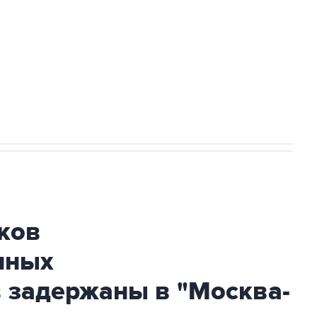
НН 7725383515 Erid: F7NfYUJCUneVdwcydK6A
огибшем в результате атаки ВСУ на
ков
нных
 задержаны в "Москва-