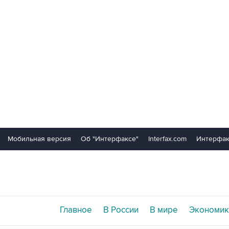
Мобильная версия
Об "Интерфаксе"
Interfax.com
Интерфак
Главное
В России
В мире
Экономик