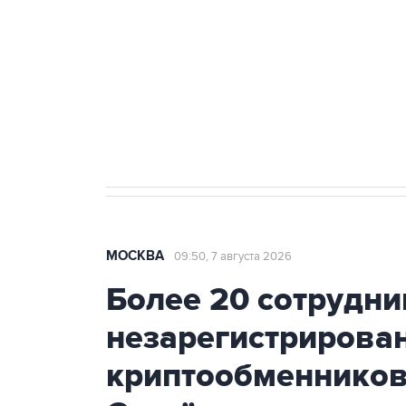
агрокомплексов
Социальная реклама, АНО «Национальные приоритеты».
И
Аксенов сообщил о четвертом п
Крым
МОСКВА
09:50, 7 августа 2026
Более 20 сотрудни
незарегистрирова
криптообменников