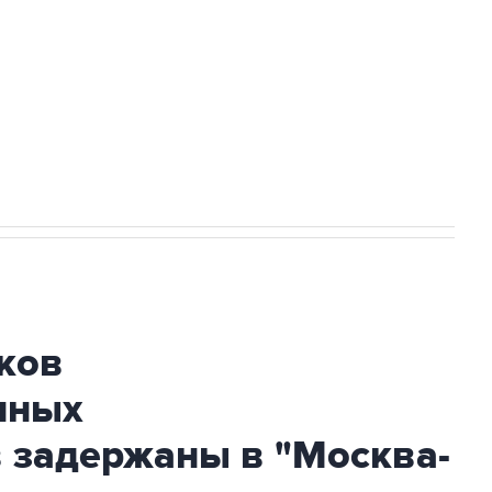
НН 7725383515 Erid: F7NfYUJCUneVdwcydK6A
огибшем в результате атаки ВСУ на
ков
нных
 задержаны в "Москва-