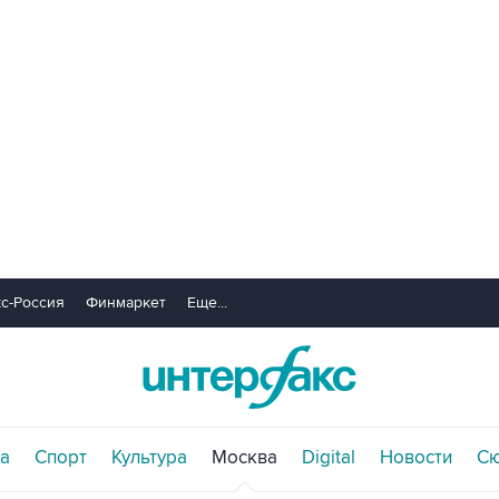
с-Россия
Финмаркет
Еще...
а
Спорт
Культура
Москва
Digital
Новости
С