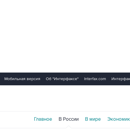
Мобильная версия
Об "Интерфаксе"
Interfax.com
Интерфак
Главное
В России
В мире
Экономик