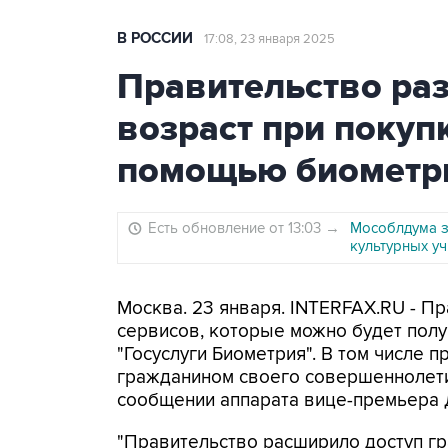
В РОССИИ
17:08, 23 января 2025
Правительство ра
возраст при покуп
помощью биометр
Есть обновление от 13:03
→
Мособлдума з
культурных у
Москва. 23 января. INTERFAX.RU - П
сервисов, которые можно будет пол
"Госуслуги Биометрия". В том числе
гражданином своего совершеннолетия
сообщении аппарата вице-премьера 
"Правительство расширило доступ гр