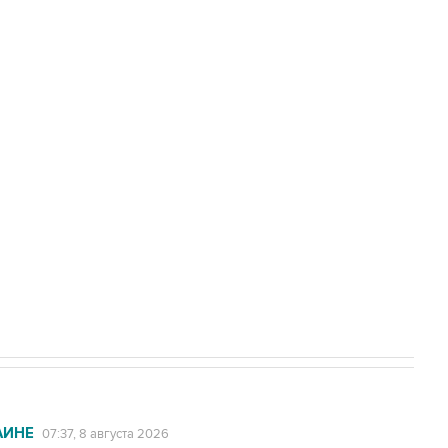
Приморье подростков, готовивших
а службе у электросетевых объектов и
НН 7725383515 Erid: F7NfYUJCUneVdwcydK6A
2027 года импорт, выпуск и обращение
АИНЕ
07:37, 8 августа 2026