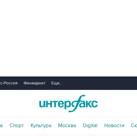
с-Россия
Финмаркет
Еще...
а
Спорт
Культура
Москва
Digital
Новости
С