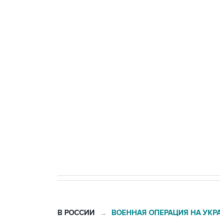
тыла Минобороны
ФСБ сообщила о задержании в 
теракт на объекте Росгвардии
Беспилотные технологии и ИИ н
агрокомплексов
Социальная реклама, АНО «Национальные приоритеты».
И
Кабмин РФ разрешил до 1 июля 
бензина Евро 2, Евро 3, Евро 4
В РОССИИ
ВОЕННАЯ ОПЕРАЦИЯ НА УКР
→