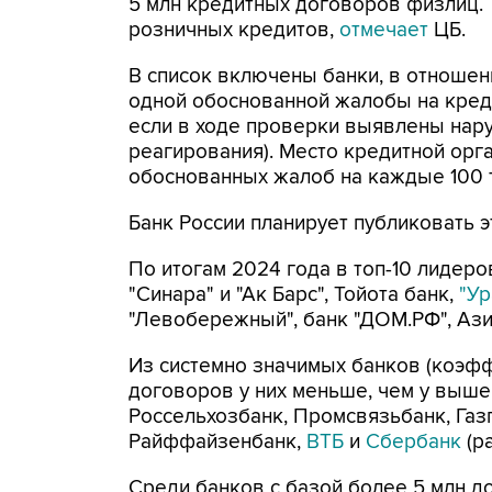
5 млн кредитных договоров физлиц.
розничных кредитов,
отмечает
ЦБ.
В список включены банки, в отношен
одной обоснованной жалобы на кред
если в ходе проверки выявлены нар
реагирования). Место кредитной орга
обоснованных жалоб на каждые 100 
Банк России планирует публиковать э
По итогам 2024 года в топ-10 лидеро
"Синара" и "Ак Барс", Тойота банк,
"Ур
"Левобережный", банк "ДОМ.РФ", Ази
Из системно значимых банков (коэфф
договоров у них меньше, чем у выше
Россельхозбанк, Промсвязьбанк, Газ
Райффайзенбанк,
ВТБ
и
Сбербанк
(р
Среди банков с базой более 5 млн д