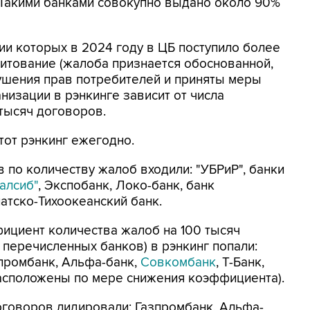
 Такими банками совокупно выдано около 90%
ии которых в 2024 году в ЦБ поступило более
итование (жалоба признается обоснованной,
ушения прав потребителей и приняты меры
низации в рэнкинге зависит от числа
тысяч договоров.
тот рэнкинг ежегодно.
в по количеству жалоб входили: "УБРиР", банки
алсиб"
, Экспобанк, Локо-банк, банк
атско-Тихоокеанский банк.
ициент количества жалоб на 100 тысяч
 перечисленных банков) в рэнкинг попали:
промбанк, Альфа-банк,
Совкомбанк
, Т-Банк,
асположены по мере снижения коэффициента).
оговоров лидировали: Газпромбанк, Альфа-