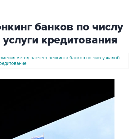
нкинг банков по числу
 услуги кредитования
изменил метод расчета ренкинга банков по числу жалоб
кредитование