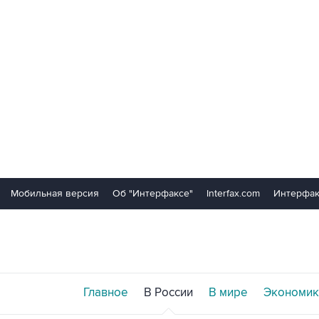
Мобильная версия
Об "Интерфаксе"
Interfax.com
Интерфак
Главное
В России
В мире
Экономик