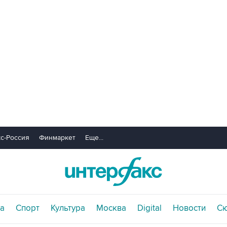
с-Россия
Финмаркет
Еще...
а
Спорт
Культура
Москва
Digital
Новости
С