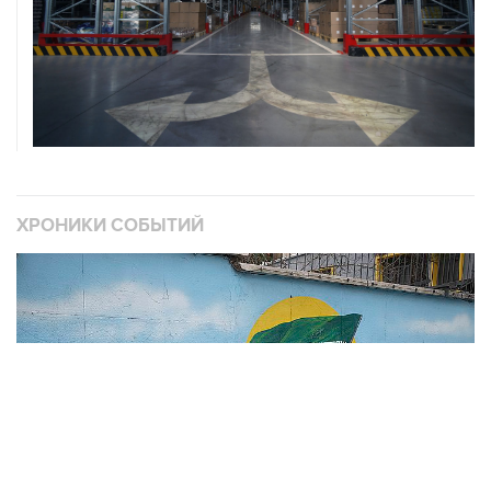
ХРОНИКИ СОБЫТИЙ
❮
❯