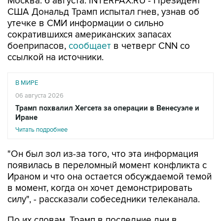
Москва. 6 августа. INTERFAX.RU - Президент
США Дональд Трамп испытал гнев, узнав об
утечке в СМИ информации о сильно
сократившихся американских запасах
боеприпасов,
сообщает
в четверг CNN со
ссылкой на источники.
В МИРЕ
06 августа 2026
Трамп похвалил Хегсета за операции в Венесуэле и
Иране
Читать подробнее
"Он был зол из-за того, что эта информация
появилась в переломный момент конфликта с
Ираном и что она остается обсуждаемой темой
в момент, когда он хочет демонстрировать
силу", - рассказали собеседники телеканала.
По их словам, Трамп в последние дни в