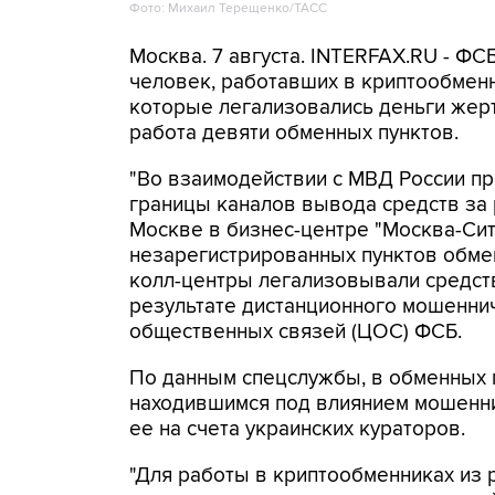
Фото: Михаил Терещенко/ТАСС
Москва. 7 августа. INTERFAX.RU - Ф
человек, работавших в криптообменн
которые легализовались деньги же
работа девяти обменных пунктов.
"Во взаимодействии с МВД России п
границы каналов вывода средств за
Москве в бизнес-центре "Москва-Си
незарегистрированных пунктов обме
колл-центры легализовывали средств
результате дистанционного мошеннич
общественных связей (ЦОС) ФСБ.
По данным спецслужбы, в обменных п
находившимся под влиянием мошенни
ее на счета украинских кураторов.
"Для работы в криптообменниках из 