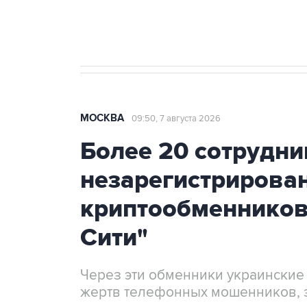
Крым
МОСКВА
09:50, 7 августа 2026
Более 20 сотрудни
незарегистрирова
криптообменников
Сити"
Через эти обменники украинские
жертв телефонных мошенников, 