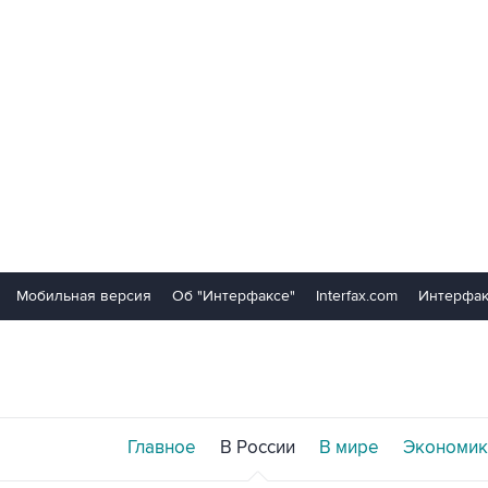
Мобильная версия
Об "Интерфаксе"
Interfax.com
Интерфак
Главное
В России
В мире
Экономик