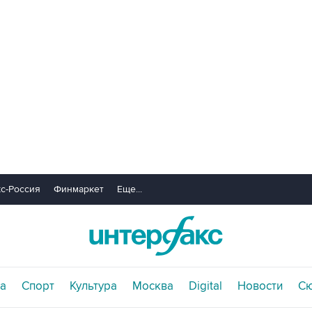
с-Россия
Финмаркет
Еще...
а
Спорт
Культура
Москва
Digital
Новости
С