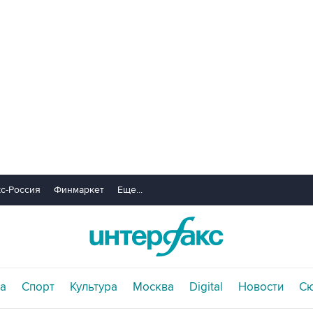
с-Россия
Финмаркет
Еще...
а
Спорт
Культура
Москва
Digital
Новости
С