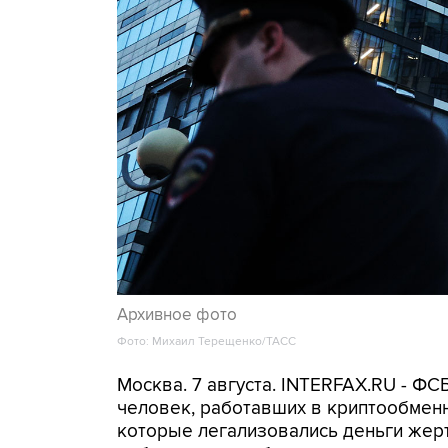
Архивное фото
Фото: Михаил Терещенко/ТАСС
Москва. 7 августа. INTERFAX.RU - Ф
человек, работавших в криптообменн
которые легализовались деньги же