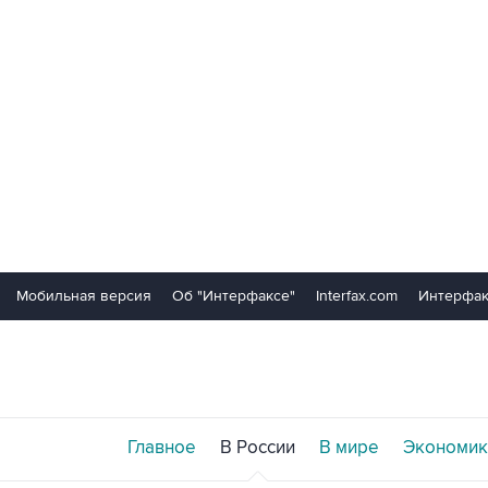
Мобильная версия
Об "Интерфаксе"
Interfax.com
Интерфак
Главное
В России
В мире
Экономик