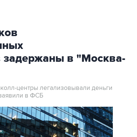
ков
нных
 задержаны в "Москва-
 колл-центры легализовывали деньги
заявили в ФСБ