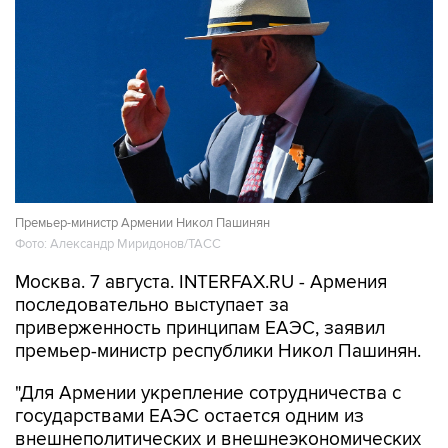
Премьер-министр Армении Никол Пашинян
Фото: Александр Миридонов/ТАСС
Москва. 7 августа. INTERFAX.RU - Армения
последовательно выступает за
приверженность принципам ЕАЭС, заявил
премьер-министр республики Никол Пашинян.
"Для Армении укрепление сотрудничества с
государствами ЕАЭС остается одним из
внешнеполитических и внешнеэкономических
приоритетов. Этот подход найдет свое
отражение и в программе нового