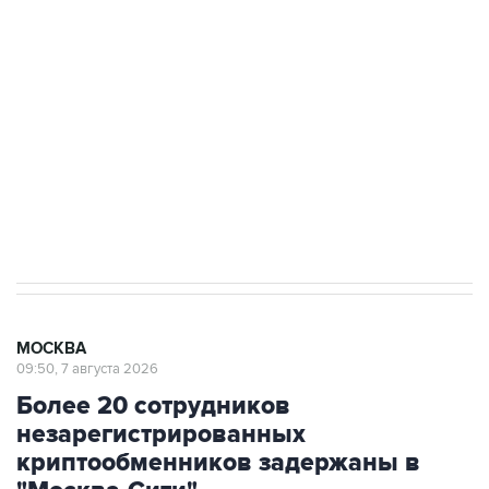
Беспилотные технологии и ИИ на службе у
электросетевых объектов и агрокомплексов
Социальная реклама, АНО «Национальные приоритеты».
ИНН 7725383515 Erid: F7NfYUJCUneVdwcydK6A
Аксенов сообщил о четвертом погибшем в
результате атаки ВСУ на Крым
МОСКВА
09:50, 7 августа 2026
Более 20 сотрудников
незарегистрированных
криптообменников задержаны в
"Москва-Сити"