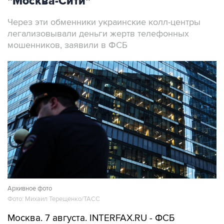
Через эти обменники украинские колл-центры
легализовывали деньги жертв телефонных
мошенников, заявили в ФСБ
Архивное фото
Фото: Михаил Терещенко/ТАСС
Москва. 7 августа. INTERFAX.RU - ФСБ
сообщила о задержании в Москве более 20
человек, работавших в криптообменниках в