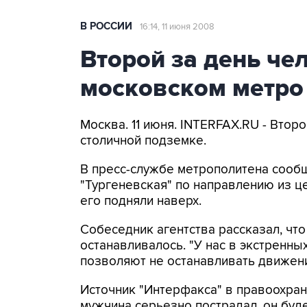
В РОССИИ
16:14, 11 июня 2008
Второй за день че
московском метро
Москва. 11 июня. INTERFAX.RU - Втор
столичной подземке.
В пресс-службе метрополитена сообщ
"Тургеневская" по направлению из цен
его подняли наверх.
Собеседник агентства рассказал, чт
останавливалось. "У нас в экстренн
позволяют не останавливать движение
Источник "Интерфакса" в правоохран
мужчина серьезно пострадал, он буд