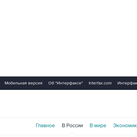
Мобильная версия
Об "Интерфаксе"
Interfax.com
Интерфак
Главное
В России
В мире
Экономик