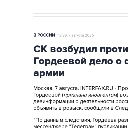
В РОССИИ
19:39, 7 августа 2026
СК возбудил прот
Гордеевой дело о 
армии
Москва. 7 августа. INTERFAX.RU - П
Гордеевой (
признана иноагентом
) во
дезинформации о деятельности росси
объявить в розыск, сообщили в След
"По данным следствия, Гордеева раз
мессенджере "Телеграм" публикации,