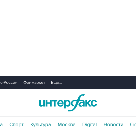
с-Россия
Финмаркет
Еще...
а
Спорт
Культура
Москва
Digital
Новости
С