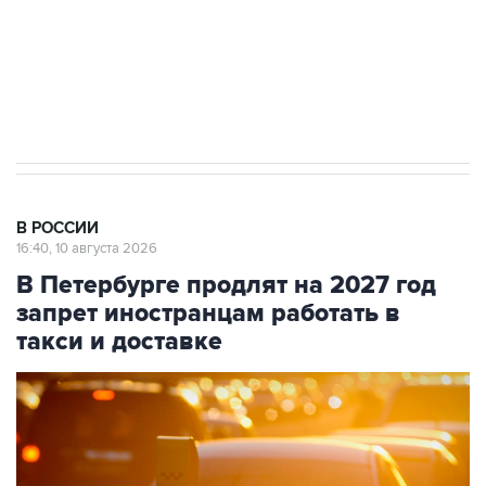
ИНН 7725383515 Erid: F7NfYUJCUneVdwcydK6A
Путин вывел "Шереметьево" из
стратегического списка с целью снять
препятствие для приватизации
В РОССИИ
16:40, 10 августа 2026
В Петербурге продлят на 2027 год
запрет иностранцам работать в
такси и доставке