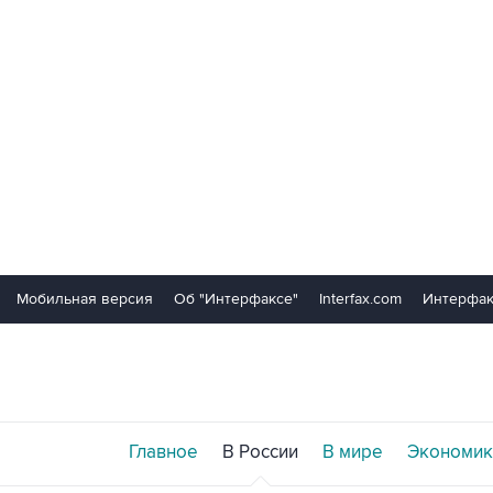
Мобильная версия
Об "Интерфаксе"
Interfax.com
Интерфак
Главное
В России
В мире
Экономик