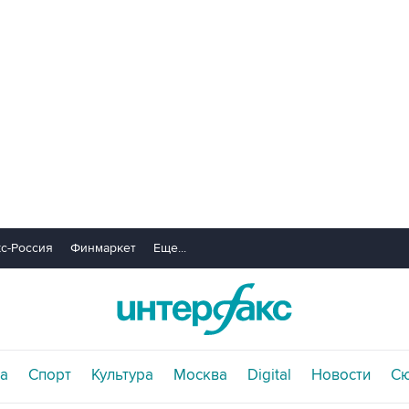
с-Россия
Финмаркет
Еще...
а
Спорт
Культура
Москва
Digital
Новости
С