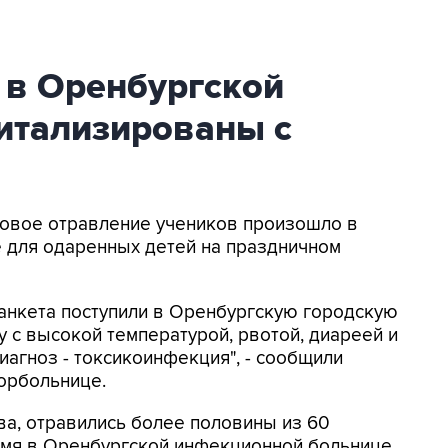
 в Оренбургской
итализированы с
совое отравление учеников произошло в
 для одаренных детей на праздничном
банкета поступили в Оренбургскую городскую
с высокой температурой, рвотой, диареей и
агноз - токсикоинфекция", - сообщили
орбольнице.
а, отравились более половины из 60
емя в Оренбургской инфекционной больнице