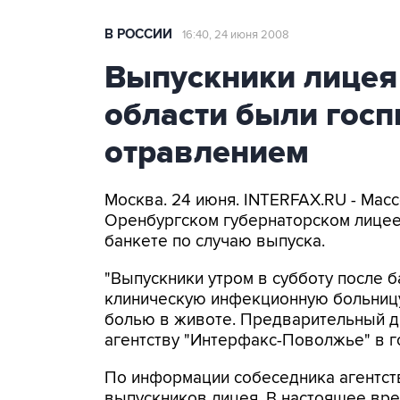
В РОССИИ
16:40, 24 июня 2008
Выпускники лицея
области были госп
отравлением
Москва. 24 июня. INTERFAX.RU - Мас
Оренбургском губернаторском лицее
банкете по случаю выпуска.
"Выпускники утром в субботу после 
клиническую инфекционную больницу 
болью в животе. Предварительный ди
агентству "Интерфакс-Поволжье" в г
По информации собеседника агентств
выпускников лицея. В настоящее вр