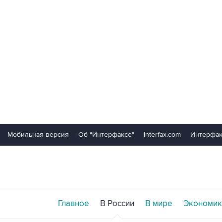
Мобильная версия
Об "Интерфаксе"
Interfax.com
Интерфак
Главное
В России
В мире
Экономик