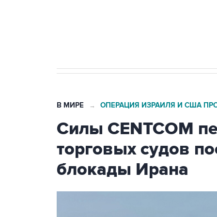
Кабмин РФ разрешил до 1 июля 
бензина Евро 2, Евро 3, Евро 4
В МИРЕ
ОПЕРАЦИЯ ИЗРАИЛЯ И США ПР
→
Силы CENTCOM пер
торговых судов п
блокады Ирана