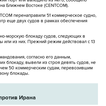
кий порт или выходило из него, сообщило
на Ближнем Востоке (CENTCOM).
NTCOM перенаправили 51 коммерческое судно,
отр еще двух судов в рамках обеспечения
но-морскую блокаду судов, следующих в
 или из них. Прежний режим действовал с 13
мандования, согласно его данным,
х блокаду, вывели из строя девять судов, не
 чем 50 коммерческим судам, перевозившим
зону блокады.
против Ирана