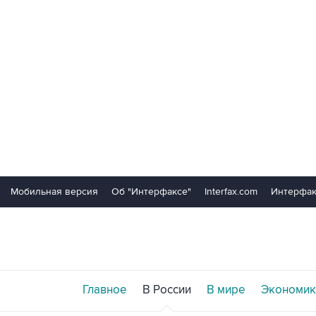
Мобильная версия
Об "Интерфаксе"
Interfax.com
Интерфак
Главное
В России
В мире
Экономик