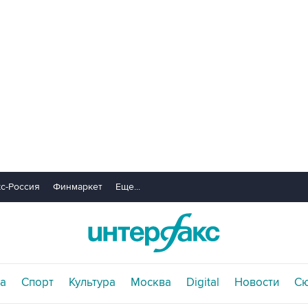
с-Россия
Финмаркет
Еще...
а
Спорт
Культура
Москва
Digital
Новости
С