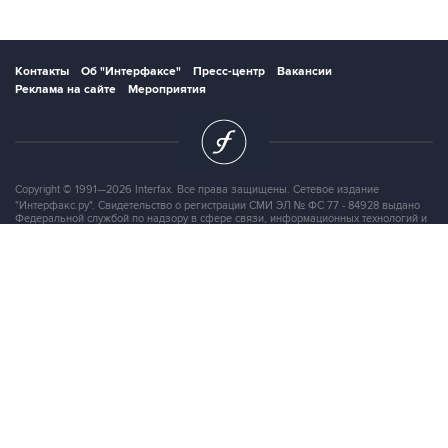
Контакты
Об "Интерфаксе"
Пресс-центр
Вакансии
Реклама на сайте
Мероприятия
Copyright © 1991—2026 Interfax. Все права защищены. Сетевое издание
"Интерфакс.ру". Свидетельство о регистрации СМИ ЭЛ № ФС 77 - 84928 выдано
Федеральной службой по надзору в сфере связи, информационных технологий и
массовых коммуникаций (Роскомнадзор) 21.03.2023. Вся информация,
размещенная на данном веб-сайте, предназначена только для персонального
пользования и не подлежит дальнейшему воспроизведению и/или
распространению в какой-либо форме, иначе как с письменного разрешения
Интерфакса.
Сайт Interfax.ru (далее – сайт) использует файлы cookie. Продолжая работу с
сайтом, Вы соглашаетесь на сбор и последующую
обработку файлов cookie
.
Адрес: Россия, 127006, Москва, 1-я Тверская-Ямская улица, дом 2, стр.1, тел.:
+7 (499) 250-98-40
, факс:
+7 (499) 250-97-27
Продукты информационной группы
"Интерфакс"
Информация о компаниях, товарах и людях
СПАРК