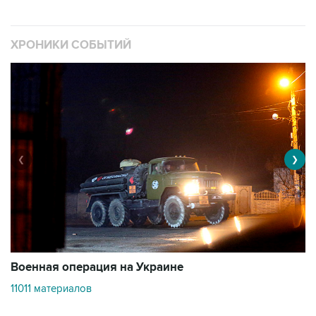
ХРОНИКИ СОБЫТИЙ
❮
❯
Военная операция на Украине
О
11011 материалов
3