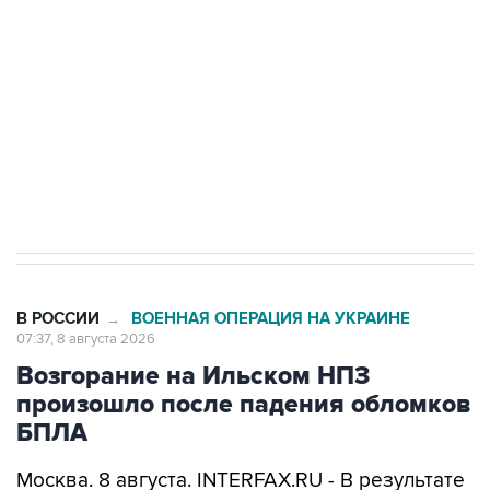
Беспилотные технологии и ИИ на службе у
электросетевых объектов и агрокомплексов
Социальная реклама, АНО «Национальные приоритеты».
ИНН 7725383515 Erid: F7NfYUJCUneVdwcydK6A
Кабмин РФ разрешил до 1 июля 2027 года
импорт, выпуск и обращение бензина Евро 2,
Евро 3, Евро 4
В РОССИИ
ВОЕННАЯ ОПЕРАЦИЯ НА УКРАИНЕ
→
07:37, 8 августа 2026
Возгорание на Ильском НПЗ
произошло после падения обломков
БПЛА
Москва. 8 августа. INTERFAX.RU - В результате