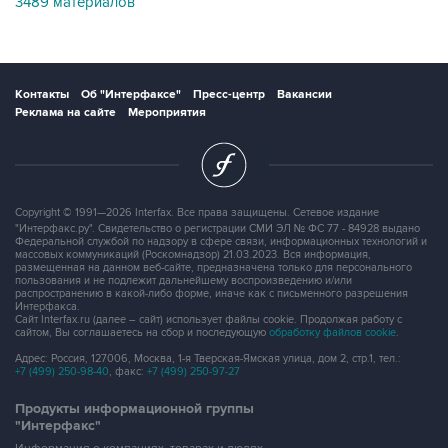
3489 материалов
Контакты
Об "Интерфаксе"
Пресс-центр
Вакансии
Реклама на сайте
Мероприятия
Copyright © 1991—2026 Interfax. Все права защищены. Сетевое издание
"Интерфакс.ру". Свидетельство о регистрации СМИ ЭЛ № ФС 77 - 84928 выдано
Федеральной службой по надзору в сфере связи, информационных технологий и
массовых коммуникаций (Роскомнадзор) 21.03.2023. Вся информация,
размещенная на данном веб-сайте, предназначена только для персонального
пользования и не подлежит дальнейшему воспроизведению и/или
распространению в какой-либо форме, иначе как с письменного разрешения
Интерфакса.
Сайт Interfax.ru (далее – сайт) использует файлы cookie. Продолжая работу с
сайтом, Вы соглашаетесь на сбор и последующую
обработку файлов cookie
.
Адрес: Россия, 127006, Москва, 1-я Тверская-Ямская улица, дом 2, стр.1, тел.:
+7 (499) 250-98-40
, факс:
+7 (499) 250-97-27
Продукты информационной группы
"Интерфакс"