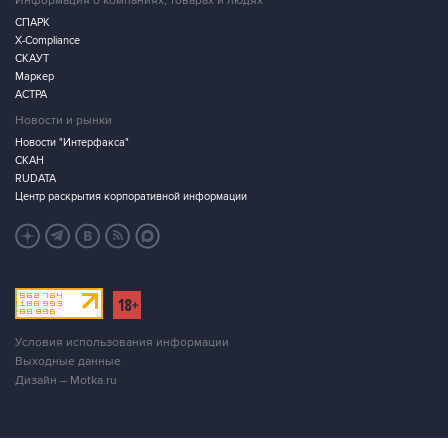
Информация о компаниях, товарах и людях
СПАРК
X-Compliance
СКАУТ
Маркер
АСТРА
Новости и рынки
Новости "Интерфакса"
СКАН
RUDATA
Центр раскрытия корпоративной информации
Условия использования информации
Выходные данные
Дизайн – Motka.ru