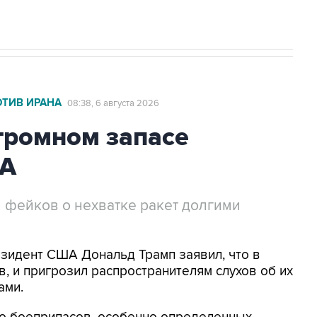
ОТИВ ИРАНА
08:38, 6 августа 2026
громном запасе
ША
 фейков о нехватке ракет долгими
езидент США Дональд Трамп заявил, что в
, и пригрозил распространителям слухов об их
ами.