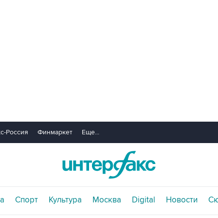
с-Россия
Финмаркет
Еще...
а
Спорт
Культура
Москва
Digital
Новости
С