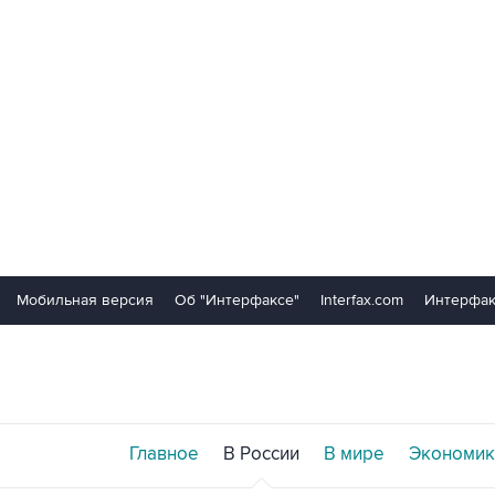
Мобильная версия
Об "Интерфаксе"
Interfax.com
Интерфак
Главное
В России
В мире
Экономик