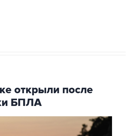
НН 7725383515 Erid: F7NfYUJCUneVdwcydK6A
2027 года импорт, выпуск и обращение
ке открыли после
аки БПЛА