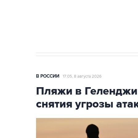
Социальная реклама, АНО «Национальные приоритеты».
И
Кабмин РФ разрешил до 1 июля 
бензина Евро 2, Евро 3, Евро 4
В РОССИИ
17:05, 8 августа 2026
Пляжи в Геленджи
снятия угрозы ат