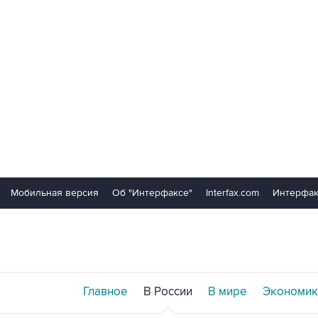
Мобильная версия
Об "Интерфаксе"
Interfax.com
Интерфак
Главное
В России
В мире
Экономик