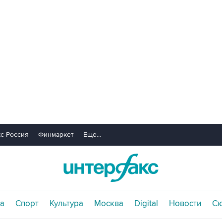
с-Россия
Финмаркет
Еще...
а
Спорт
Культура
Москва
Digital
Новости
С