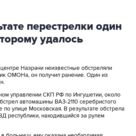
ьтате перестрелки один
второму удалось
 центре Назрани неизвестные обстреляли
ник ОМОНа, он получил ранение. Один из
н.
ном управлении СКП РФ по Ингушетии, около
обстрел автомашины ВАЗ-2110 серебристого
 по улице Московская. В результате обстрела
Д республики, находившийся за рулем
в больницу, ему оказана необходимая