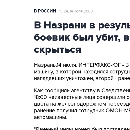
В РОССИИ
19:24, 14 июля 2008
В Назрани в резул
боевик был убит, 
скрыться
Назрань.14 июля. ИНТЕРФАКС-ЮГ - В
машину, в которой находился сотруд
нападавших уничтожен, второй - ране
Как сообщили агентству в Следствен
18:00 неизвестные лица совершили 
цвета на железнодорожном переезде
ранение получил сотрудник ОМОН МВ
автомашины.
"Раненый милиционер был доставлен 