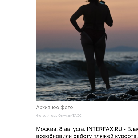
Архивное фото
Фото: Игорь Онучин/ТАСС
Москва. 8 августа. INTERFAX.RU - Вл
возобновили работу пляжей курорта