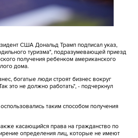
резидент США Дональд Трамп подписал указ,
родильного туризма", подразумевающей приезд
еского получения ребенком американского
лого дома.
знес, богатые люди строят бизнес вокруг
ак это не должно работать", - подчеркнул
 воспользовались таким способом получения
также касающийся права на гражданство по
рение определения лиц, которые не имеют