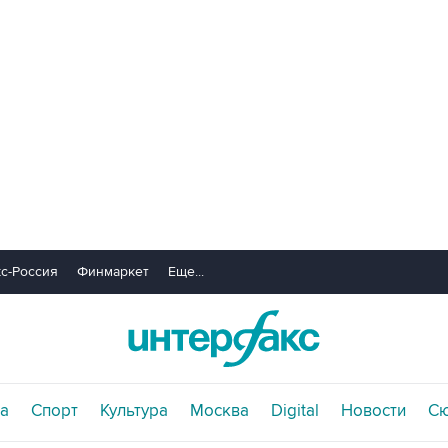
с-Россия
Финмаркет
Еще...
а
Спорт
Культура
Москва
Digital
Новости
С