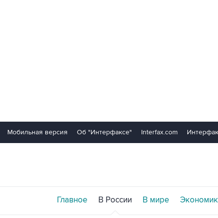
Мобильная версия
Об "Интерфаксе"
Interfax.com
Интерфак
Главное
В России
В мире
Экономик