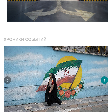
ХРОНИКИ СОБЫТИЙ
❮
❯