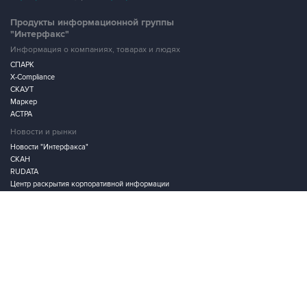
Продукты информационной группы
"Интерфакс"
Информация о компаниях, товарах и людях
СПАРК
X-Compliance
СКАУТ
Маркер
АСТРА
Новости и рынки
Новости "Интерфакса"
СКАН
RUDATA
Центр раскрытия корпоративной информации
Условия использования информации
Выходные данные