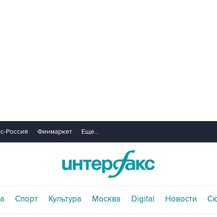
с-Россия
Финмаркет
Еще...
а
Спорт
Культура
Москва
Digital
Новости
С