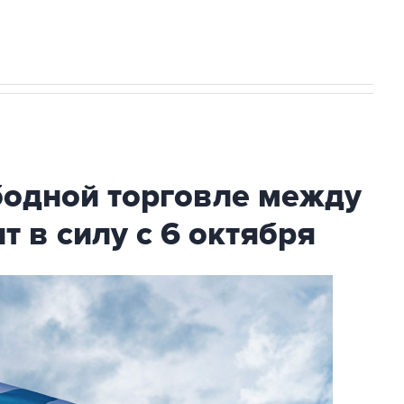
А под Геленджиком выросло до шести
бодной торговле между
т в силу с 6 октября