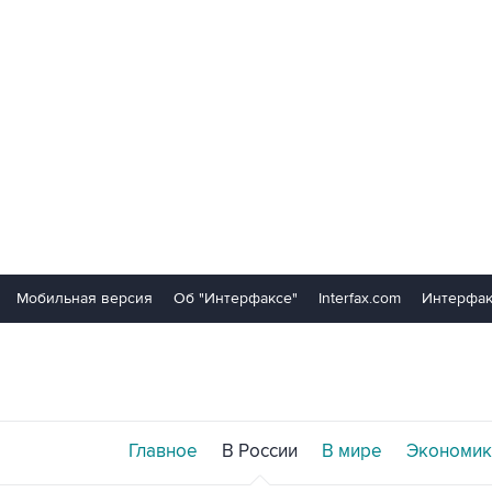
Мобильная версия
Об "Интерфаксе"
Interfax.com
Интерфак
Главное
В России
В мире
Экономик