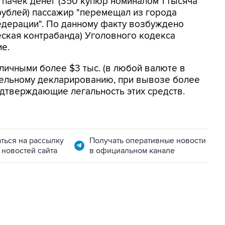
пачек денег (350 купюр номиналом 1 тысяча
рублей) пассажир "перемещал из города
едерации". По данному факту возбуждено
еская контрабанда) Уголовного кодекса
ие.
аличными более $3 тыс. (в любой валюте в
тельному декларированию, при вывозе более
одтверждающие легальность этих средств.
ться на рассылку
Получать оперативные новости
 новостей сайта
в официальном канале