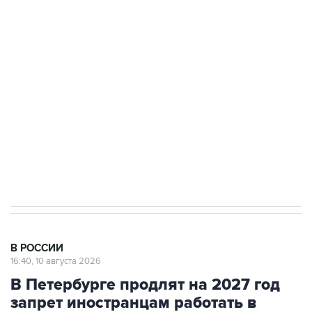
Число жертв атаки БПЛА на Белгород выросло
до пяти
Беспилотные технологии и ИИ на службе у
электросетевых объектов и агрокомплексов
Социальная реклама, АНО «Национальные приоритеты».
ИНН 7725383515 Erid: F7NfYUJCUneVdwcydK6A
Путин вывел "Шереметьево" из
стратегического списка с целью снять
препятствие для приватизации
В РОССИИ
16:40, 10 августа 2026
В Петербурге продлят на 2027 год
запрет иностранцам работать в