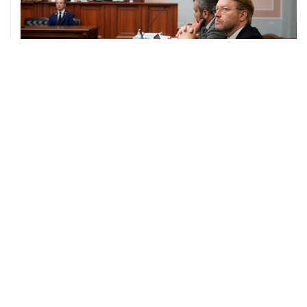
10 августа, 19:01
Крупнейшие экспортеры в июле сократили продажу
валюты до $2,2 млрд с $7,6 млрд в июне
10 августа, 18:30
В "Яблоке" отвергают обвинения в получении денег
из иностранных источников
10 августа, 17:53
Генпрокуратура выступила за отмену регистрации
списка кандидатов от "Яблока" в Думу
10 августа, 17:25
В Новороссийске и Геленджике нарушено