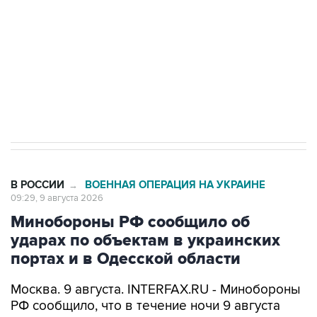
электросетевых объектов и агрокомплексов
Социальная реклама, АНО «Национальные приоритеты».
ИНН 7725383515 Erid: F7NfYUJCUneVdwcydK6A
Кабмин РФ разрешил до 1 июля 2027 года
импорт, выпуск и обращение бензина Евро 2,
Евро 3, Евро 4
В РОССИИ
ВОЕННАЯ ОПЕРАЦИЯ НА УКРАИНЕ
→
09:29, 9 августа 2026
Минобороны РФ сообщило об
ударах по объектам в украинских
портах и в Одесской области
Москва. 9 августа. INTERFAX.RU - Минобороны
РФ сообщило, что в течение ночи 9 августа