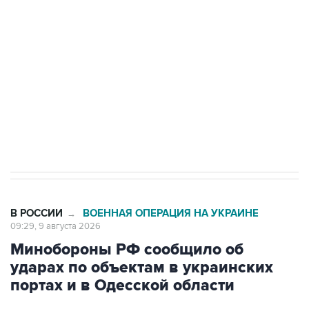
Беспилотные технологии и ИИ на службе у
электросетевых объектов и агрокомплексов
Социальная реклама, АНО «Национальные приоритеты».
ИНН 7725383515 Erid: F7NfYUJCUneVdwcydK6A
Кабмин РФ разрешил до 1 июля 2027 года
импорт, выпуск и обращение бензина Евро 2,
Евро 3, Евро 4
В РОССИИ
ВОЕННАЯ ОПЕРАЦИЯ НА УКРАИНЕ
→
09:29, 9 августа 2026
Минобороны РФ сообщило об
ударах по объектам в украинских
портах и в Одесской области